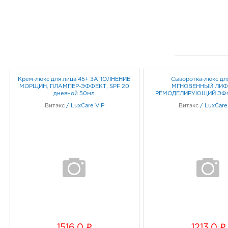
Крем-люкс для лица 45+ ЗАПОЛНЕНИЕ
Сыворотка-люкс дл
МОРЩИН, ПЛАМПЕР-ЭФФЕКТ, SPF 20
МГНОВЕННЫЙ ЛИФ
дневной 50мл
РЕМОДЕЛИРУЮЩИЙ ЭФФ
Витэкс
/
LuxCare VIP
Витэкс
/
LuxCare
i
i
1516.0
1213.0