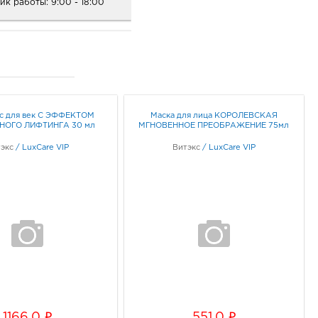
ик работы:
9:00 - 18:00
.
аются в виде тусклого,
очки морщин.
ород ост-ка Стадион:
.0 руб.
 упругой и подтянутой,
09, Белгородская обл, г
от действия
ород, пр-кт
тфонов и компьютеров.
ельницкого, соор. 50б
с для век С ЭФФЕКТОМ
Маска для лица КОРОЛЕВСКАЯ
ик работы:
9:00 - 20:00
НОГО ЛИФТИНГА 30 мл
МГНОВЕННОЕ ПРЕОБРАЖЕНИЕ 75мл
ючающий в себя
ты и сквалан,
экс
/
LuxCare VIP
Витэкс
/
LuxCare VIP
и восстанавливает
город Центральный
к сухости и потере
к: 1516.0 руб.
09, Белгородская обл, г
ород, пр-кт Белгородский,
SPF 20) надежно
отостарения.
ик работы:
9:00 - 21:00
ма помогает активным
бокие слои кожи и
ород ЦУМ: 1516.0 руб.
но.
09, Белгородская обл, г
ород, ул Попова, д. 36
i
i
1166.0
551.0