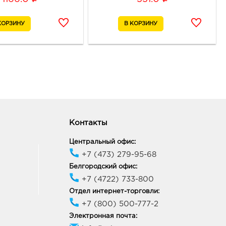
ик работы:
10:00 - 20:00
онеж Атмосфера: 1516.0
18, Воронежская обл, г
неж, ул Фридриха
ьса, д. 64А
ик работы:
10:00 - 21:00
онеж Солнечный Рай:
Контакты
.0 руб.
06, Воронежская обл, г
Центральный офис:
неж, ул 20-летия Октября,
+7 (473) 279-95-68
ик работы:
10:00 - 21:00
Белгородский офис:
+7 (4722) 733-800
Отдел интернет-торговли:
неж Аксиома: 1516.0
+7 (800) 500-777-2
Электронная почта:
88, Воронежская обл, г