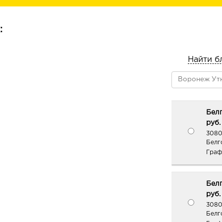
подбородка, уменьшая дряблость и 
ПРОКСИЛАН стимулирует выработк
:
коллагена, эластина и гиалуроновой
восстанавливая коллаген-эластинов
молодой кожи.
Найти б
Повышает упругость и плотность ко
лифтинг-эффект, скульптурирует ов
глубину морщин и заломов, способ
пигментации.
Белг
руб.
АДЕНОЗИН – антивозрастной компон
3080
активизирует выработку собственно
Белг
заметно уменьшает количество и г
Граф
упругость кожи.
ГЛЮКОЗАМИН в синергии с НИАЦ
Белг
гиперпигментацию, осветляет и выр
руб.
АСТАКСАНТИН – один из самых мощ
3080
Белго
антиоксидантов – защищает кожу от