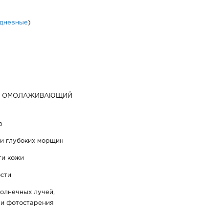
дневные
)
Й ОМОЛАЖИВАЮЩИЙ
а
 и глубоких морщин
ти кожи
ости
солнечных лучей,
 и фотостарения