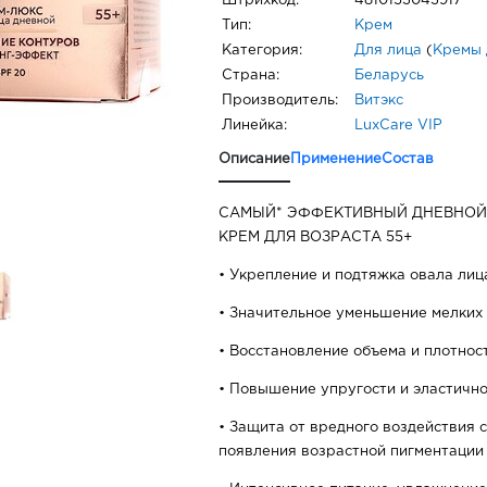
Штрихкод:
4810153043917
Тип:
Крем
Категория:
Для лица
(
Кремы 
Страна:
Беларусь
Производитель:
Витэкс
Линейка:
LuxCare VIP
Описание
Применение
Состав
САМЫЙ* ЭФФЕКТИВНЫЙ ДНЕВНО
КРЕМ ДЛЯ ВОЗРАСТА 55+
• Укрепление и подтяжка овала лиц
• Значительное уменьшение мелких
• Восстановление объема и плотнос
• Повышение упругости и эластичн
• Защита от вредного воздействия 
появления возрастной пигментации