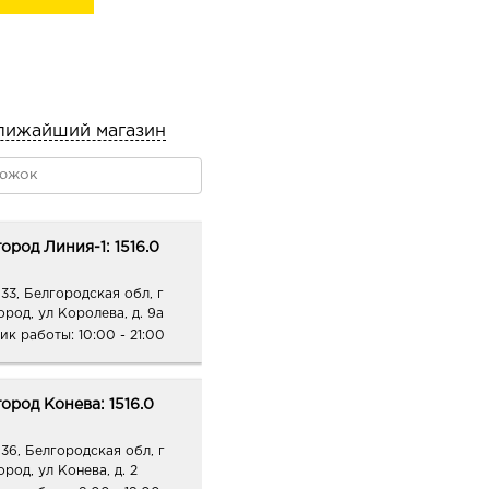
провисание.
у собственного
 кислоты,
ую матрицу, как у
лижайший магазин
жи, обеспечивает
ал лица, сокращает
ствует уменьшению
ород Линия-1: 1516.0
ент нового поколения –
33, Белгородская обл, г
го коллагена и эластина,
ород, ул Королева, д. 9а
лубину морщин, улучшает
ик работы:
10:00 - 21:00
ИНАМИДОМ уменьшает
ород Конева: 1516.0
авнивает тон кожи.
ных антивозрастных
36, Белгородская обл, г
род, ул Конева, д. 2
 окислительного стресса,