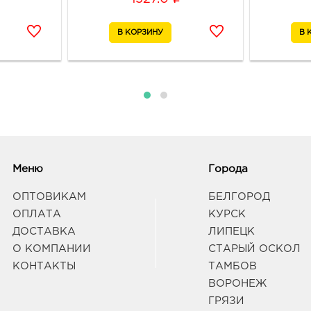
Граф
Вор
руб.
3940
Воро
Энгел
Граф
Вор
Меню
Города
1516
3940
ОПТОВИКАМ
БЕЛГОРОД
Воро
д. 90
ОПЛАТА
КУРСК
Граф
ДОСТАВКА
ЛИПЕЦК
О КОМПАНИИ
СТАРЫЙ ОСКОЛ
КОНТАКТЫ
ТАМБОВ
Воро
ВОРОНЕЖ
руб.
3940
ГРЯЗИ