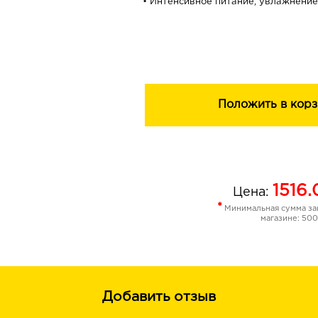
• Интенсивное питание, увлажнение
ПРЕМИАЛЬНОЕ КАЧЕСТВО LUXCARE
УМЕНЬШЕНИЕ ВОЗРАСТНЫХ ИЗМЕ
ВЫРАЖЕННЫЙ ЭФФЕКТ ОМОЛОЖ
Откройте для себя необыкновенно 
формулу и роскошную шелковистую
Положить в корз
созданного экспертами ВИТЭКС для
контуров лица и уменьшения глуби
Эксклюзивный коктейль компоненто
антивозрастным действием работае
эпидермиса и быстро делает кожу 
1516.
Цена:
разглаживает, подтягивает, освежа
*
Минимальная сумма зак
упругости.
магазине: 500
Сразу после нанесения крема на к
невесомая омолаживающая вуаль, 
подтягивающее и разглаживающее 
Добавить отзыв
ЛИФТИНГ-КОМПЛЕКС оказывает мгн
эффект круговой подтяжки лица, ук