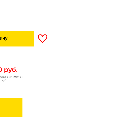
 VIP – БЫСТРОЕ
НЕНИЙ, СТОЙКИЙ
ЕНИЯ
богатую, насыщенную
 текстуру крема,
ину
 видимого лифтинга
ны морщин и заломов.
в с интенсивным
т на всех уровнях
визуально моложе:
0
руб.
ет, придает сияние
аза в интернет
 руб.
оже образуется
которая оказывает
действие.
овенный и длительный
репляя кожу в области