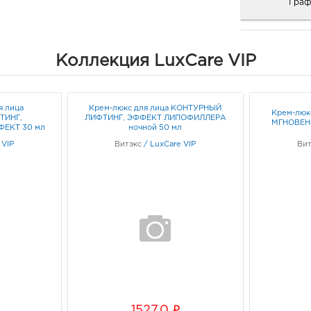
Граф
вызванного свободными радикалами
На коже свободные радикалы отраж
серого цвета лица, дряблости и сет
Белг
Коллекция LuxCare VIP
1516
Астаксантин помогает сделать кожу
3080
разглаживает морщинки, защищает 
Белг
ультрафиолета и синего света смар
Б.Хм
я лица
Крем-люкс для лица КОНТУРНЫЙ
Крем-люк
Граф
ТИНГ,
ЛИФТИНГ, ЭФФЕКТ ЛИПОФИЛЛЕРА
МГНОВЕН
OMEGA-ЛИПИДНЫЙ КОМПЛЕКС, вкл
ЕКТ 30 мл
ночной 50 мл
ценнейшие масла, витамин Е, эмолен
 VIP
Витэкс
/
LuxCare VIP
Вит
превосходно питает, разглаживает 
Бел
зрелую, увядающую кожу, склонную 
рыно
упругости.
3080
Белг
Мультиспектральные УФ-фильтры (
д. 93
защищают кожу от пигментации и ф
Граф
Особая ламеллярная структура кре
компонентам проникать в более глу
Белг
усваиваться максимально эффектив
3080
Белг
i
1527.0