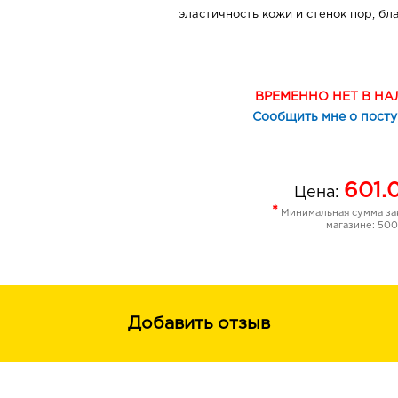
эластичность кожи и стенок пор, бл
расширенные поры постепенно стя
Яичный белок помогает бороться с 
сальных желез и заметно сужает п
кожное сало из глубины пор, устра
ВРЕМЕННО НЕТ В Н
предотвращает их появление. Спо
Сообщить мне о пост
влаги, создавая в коже "запас" вод
смягчается и разглаживается, пре
сухих заломов.
601.
Цена:
Epidermist (уникальный компонент 
*
Минимальная сумма зак
происхождения)
магазине: 500
Сужает поры (-11% от общей площа
Делает кожу более гладкой (-19% ш
Делает кожу более яркой (наблюда
добровольцев)*
Добавить отзыв
Снижает рост бактерий, вызванных
покраснениями (-10%)*
Снижает реактивность кожи (-37%)
Улучшает клеточное обновление (+