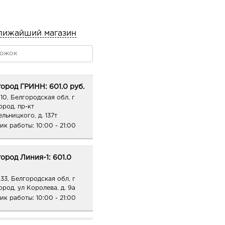
 сокращает поры,
станавливает
лижайший магазин
ергетик – наполняет
ргию и сияние.
ород ГРИНН: 601.0 руб.
10, Белгородская обл, г
ород, пр-кт
льницкого, д. 137т
ик работы:
10:00 - 21:00
ород Линия-1: 601.0
33, Белгородская обл, г
ород, ул Королева, д. 9а
ик работы:
10:00 - 21:00