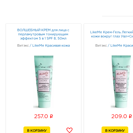
ВОЛШЕБНЫЙ КРЕМ для лица с
LikeMe Крем-Гель Легкий
перламутровым тонирующим
кожи вокруг глаз Увл+С
эффектом 5 в 1 SPF 8, 50мл
Витэкс
/
LikeMe Красивая кожа
Витэкс
/
LikeMe Краси
i
i
257.0
209.0