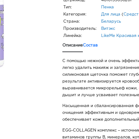
Штрихкод:
4810153036261
Тип:
Пенка
Категория:
Для лица
(
Средст
Страна:
Беларусь
Производитель:
Витэкс
Линейка:
LikeMe Красивая 
Описание
Состав
С помощью нежной и очень эффект
легко удалить макияж и загрязнения
силиконовая щеточка поможет глубо
результате активизируется кровоо
выравнивается микрорельеф кожи, 
дышит и лучше усваивает полезные
Насыщенная и сбалансированная ф
очищения эффективным и одноврем
обеспечивает коже дополнительный
EGG-COLLAGEN комплекс – источник
витаминов группы В, минералов, к