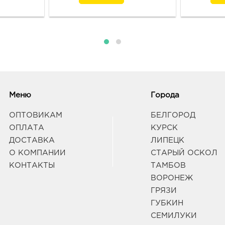
Белг
д. 93
Граф
Воро
3940
Воро
129/1
Граф
Меню
Города
ОПТОВИКАМ
БЕЛГОРОД
Вор
ОПЛАТА
КУРСК
601.
ДОСТАВКА
ЛИПЕЦК
3940
О КОМПАНИИ
СТАРЫЙ ОСКОЛ
Воро
КОНТАКТЫ
ТАМБОВ
Граф
ВОРОНЕЖ
ГРЯЗИ
Вор
ГУБКИН
Вост
СЕМИЛУКИ
3940