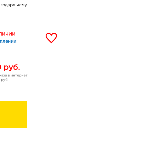
агодаря чему
гиваются и уменьшаются.
активной работой
оры, эффективно удаляет
няет черные точки и
АЛИЧИИ
собствует удержанию
уплении
ы, благодаря чему кожа
дупреждается появление
0
руб.
природного
аза в интернет
 руб.
ди видимых пор)*
ероховатости)*
ется у 64%
 воспалениями и
*
31%)*