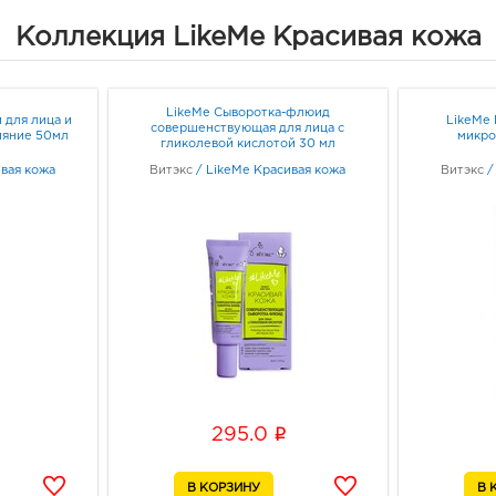
Белг
Коллекция LikeMe Красивая кожа
3080
Белг
Б.Хм
Граф
LikeMe Сыворотка-флюид
 для лица и
LikeMe 
совершенствующая для лица с
ияние 50мл
микр
гликолевой кислотой 30 мл
Белг
вая кожа
Витэкс
/
LikeMe Красивая кожа
Витэкс
3080
Белго
Граф
Белг
3080
Белг
Граф
i
295.0
Бел
рыно
3080