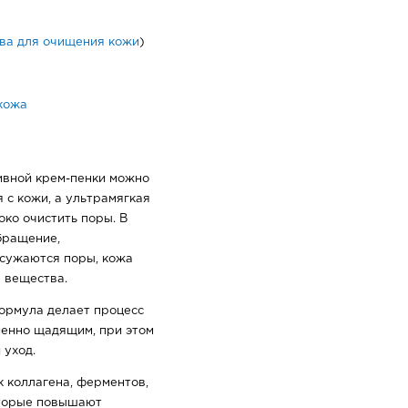
ва для очищения кожи
)
кожа
ивной крем-пенки можно
 с кожи, а ультрамягкая
ко очистить поры. В
бращение,
сужаются поры, кожа
 вещества.
ормула делает процесс
енно щадящим, при этом
 уход.
 коллагена, ферментов,
оторые повышают