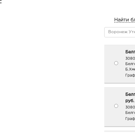
:
Phytotal Os глубоко очищает кожу,
регулирует выделение себума, вос
Найти б
естественный баланс кожи.
Золотистый кумкват – солнечный эн
кожу витаминами, пробуждая ее эне
*доказано компанией Codif (France)
Белг
3080
Белг
Б.Хме
Граф
Белг
руб.
3080
Белг
Граф