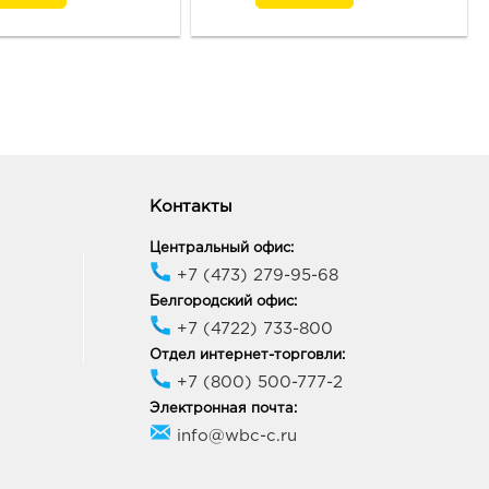
ород, пр-кт Белгородский,
ик работы:
9:00 - 21:00
неж МП: 601.0 руб.
05, Воронежская обл, г
неж, пр-кт Московский, д.
ик работы:
10:00 - 22:00
Контакты
Центральный офис:
+7 (473) 279-95-68
онеж Галерея Чижова:
0 руб.
Белгородский офис:
18, Воронежская обл, г
+7 (4722) 733-800
неж, ул Кольцовская, д. 35
Отдел интернет-торговли:
ик работы:
10:00 - 22:00
+7 (800) 500-777-2
Электронная почта:
онеж Северо-
info@wbc-c.ru
очный: 601.0 руб.
63, Воронежская обл, г