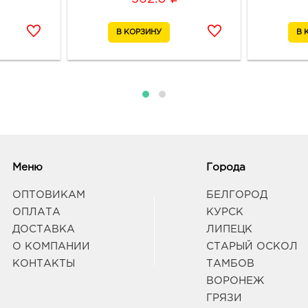
Б.Хм
Граф
Белг
3080
Белг
Белг
Граф
Белг
Меню
Города
3080
Белг
ОПТОВИКАМ
БЕЛГОРОД
Граф
ОПЛАТА
КУРСК
ДОСТАВКА
ЛИПЕЦК
Белг
О КОМПАНИИ
СТАРЫЙ ОСКОЛ
3080
КОНТАКТЫ
ТАМБОВ
Белг
Б.Хме
ВОРОНЕЖ
Граф
ГРЯЗИ