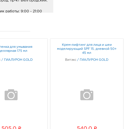
ород, пр-кт Белгородский,
ик работы:
9:00 - 21:00
ород Линия-1: 558.0
33, Белгородская обл, г
Крем-лифтинг для лица и шеи
пенка для умывания
ород, ул Королева, д. 9а
моделирующий SPF 15, дневной 50+
целлярная 175 мл
ик работы:
10:00 - 21:00
45 мл
с
/
ГИАЛУРОН GOLD
Витэкс
/
ГИАЛУРОН GOLD
ород Конева: 558.0
36, Белгородская обл, г
род, ул Конева, д. 2
ик работы:
9:00 - 18:00
ород Рио: 558.0 руб.
10, Белгородская обл, г
ород, пр-кт
i
i
505.0
540.0