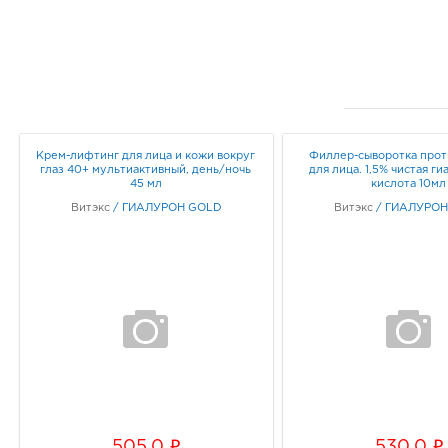
Крем-лифтинг для лица и кожи вокруг
Филлер-сыворотка про
глаз 40+ мультиактивный, день/ночь
для лица. 1,5% чистая г
45 мл
кислота 10мл
Витэкс
/
ГИАЛУРОН GOLD
Витэкс
/
ГИАЛУРОН
i
i
505.0
530.0