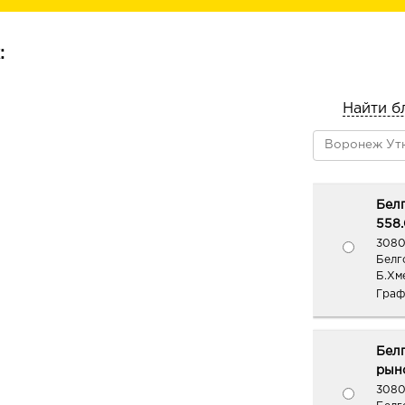
обновлению и регенерации
:
Найти б
Белг
558.
3080
Белг
Б.Хм
Граф
Бел
рыно
3080