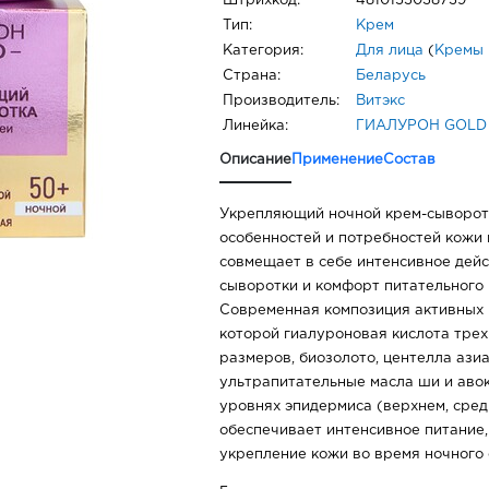
Штрихкод:
4810153038739
Тип:
Крем
Категория:
Для лица
(
Кремы 
Страна:
Беларусь
Производитель:
Витэкс
Линейка:
ГИАЛУРОН GOLD
Описание
Применение
Состав
Укрепляющий ночной крем-сыворотк
особенностей и потребностей кожи в
совмещает в себе интенсивное де
сыворотки и комфорт питательного 
Современная композиция активных 
которой гиалуроновая кислота тре
размеров, биозолото, центелла азиа
ультрапитательные масла ши и авок
уровнях эпидермиса (верхнем, сред
обеспечивает интенсивное питание,
укрепление кожи во время ночного 