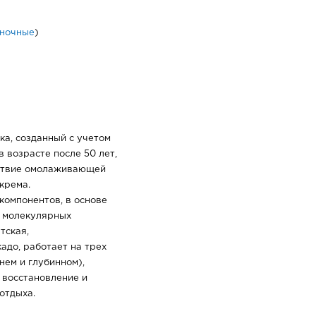
ночные
)
а, созданный с учетом
 возрасте после 50 лет,
йствие омолаживающей
крема.
компонентов, в основе
х молекулярных
тская,
адо, работает на трех
нем и глубинном),
 восстановление и
отдыха.