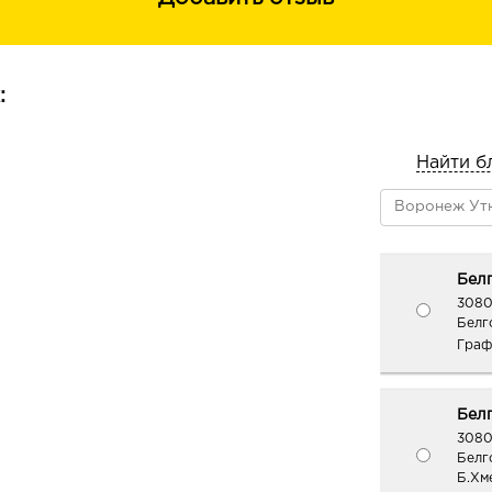
:
Найти б
Белг
3080
Белго
Граф
Белг
3080
Белг
Б.Хм