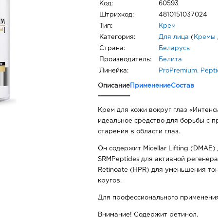
Код:
60593
Штрихкод:
4810151037024
Тип:
Крем
Категория:
Для лица
(
Кремы 
Страна:
Беларусь
Производитель:
Белита
Линейка:
ProPremium. Pept
Описание
Применение
Состав
Крем для кожи вокруг глаз «Интен
идеальное средство для борьбы с п
старения в области глаз.
Он содержит Micellar Lifting (DMAE
SRMPeptides для активной регенера
Retinoate (HPR) для уменьшения то
кругов.
Для профессионального применения
Внимание! Содержит ретинол.