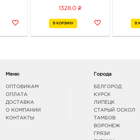
i
1328.0
Вор
1131.
3940
Воро
58/2
Граф
Вор
1131.
Меню
Города
3960
Рамо
ОПТОВИКАМ
БЕЛГОРОД
Парко
ОПЛАТА
КУРСК
Граф
ДОСТАВКА
ЛИПЕЦК
О КОМПАНИИ
СТАРЫЙ ОСКОЛ
Воро
КОНТАКТЫ
ТАМБОВ
руб.
ВОРОНЕЖ
3940
ГРЯЗИ
Воро