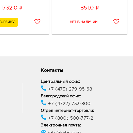
i
i
1732.0
851.0
онеж Южный Полюс:
0 руб.
74, Воронежская обл, г
неж, ул Ростовская, д.
4
ик работы:
9:00 - 21:00
онеж Сити-парк Град:
0 руб.
Контакты
05, Воронежская обл, р-н
нский, п Солнечный, ул
Центральный офис:
вая, д. 3
+7 (473) 279-95-68
ик работы:
10:00 - 22:00
Белгородский офис:
+7 (4722) 733-800
Отдел интернет-торговли:
неж Максимир: 1131.0
+7 (800) 500-777-2
33, Воронежская обл, г
Электронная почта:
неж, пр-кт Ленинский, д.
info@wbc-c.ru