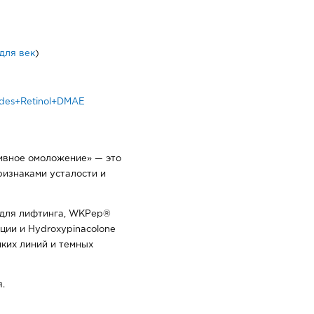
для век
)
ides+Retinol+DMAE
сивное омоложение» — это
ризнаками усталости и
) для лифтинга, WKPep®
ции и Hydroxypinacolone
нких линий и темных
.