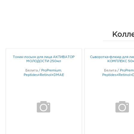
Колле
Тоник-лосьон для лица АКТИВАТОР
Сыворотка-флюид для л
МОЛОДОСТИ 250мл
КОМПЛЕКС 50
Белита
/
ProPremium.
Белита
/
ProPrem
Peptides+Retinol+DMAE
Peptides+Retinol