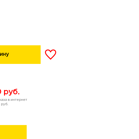
ину
0
руб.
аза в интернет
 руб.