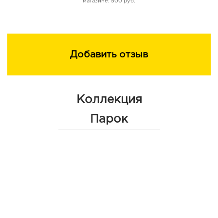
магазине: 500 руб.
нитропропан-1,3-диол, морская соль, экстракт
водорослей Palmaria Palmata, экстракт водорослей Ulta
Enteromorpha, экстракт водорослей Himanthalia
Elongatat, экстракт водорослей Ulva Lactuca, экстракт
водорослей Porphyra Umbilicalis, линалол, цитраль,
Добавить отзыв
гераниол
Коллекция
Парок