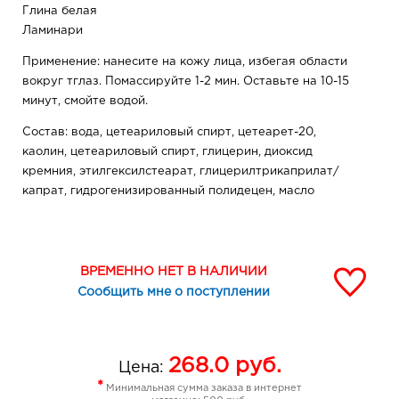
Глина белая
Ламинари
Применение: нанесите на кожу лица, избегая области
вокруг тглаз. Помассируйте 1-2 мин. Оставьте на 10-15
минут, смойте водой.
Состав: вода, цетеариловый спирт, цетеарет-20,
каолин, цетеариловый спирт, глицерин, диоксид
кремния, этилгексилстеарат, глицерилтрикаприлат/
капрат, гидрогенизированный полидецен, масло
Helianthus Annuus (подсолнечное), Ламинария,
Полиакрилоилдиметилтаурат аммония, феноксиэтанол,
метилпарабен, этилпарабен, пропилпарабен,
марокканская вулканическая глина, парфюменная
ВРЕМЕННО НЕТ В НАЛИЧИИ
композиция, изопропилмиристат, масло зародышей
Сообщить мне о поступлении
Triticum vulgare (пшеницы), токоферилацетат, БГТ,
морские отложения, экстракт Calendula Officinalis
(календулы), аллантоин, пропандиол, биофлавоноид,
268.0
руб.
Цена:
экстракт Brassica Oleracea Italica (брокколи), экстракт
*
листьев Aloe Barbadensis (алоэ), 2-бром-2-
Минимальная сумма заказа в интернет