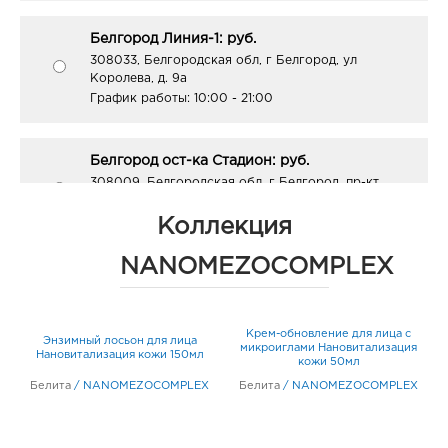
Белгород Линия-1: руб.
308033, Белгородская обл, г Белгород, ул
Королева, д. 9а
График работы:
10:00 - 21:00
Белгород ост-ка Стадион: руб.
308009, Белгородская обл, г Белгород, пр-кт
Б.Хмельницкого, соор. 50б
График работы:
9:00 - 20:00
Коллекция
NANOMEZOCOMPLEX
Белгород Рио: руб.
308010, Белгородская обл, г Белгород, пр-кт
Б.Хмельницкого, д. 164
Крем-обновление для лица с
Энзимный лосьон для лица
График работы:
10:00 - 21:00
кт
микроиглами Нановитализация
Нановитализация кожи 150мл
кожи 50мл
Белита
/
NANOMEZOCOMPLEX
Белита
/
NANOMEZOCOMPLEX
Воронеж Галерея Чижова: руб.
394018, Воронежская обл, г Воронеж, ул
Кольцовская, д. 35