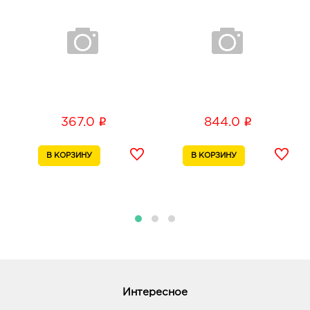
График работы:
10:00 - 22:00
Воронеж Юго-Запад: руб.
394065, Воронежская обл, г Воронеж, пр-кт
Патриотов, д. 3А
График работы:
9:00 - 21:00
i
i
367.0
844.0
Воронеж Европа: руб.
394033, Воронежская обл, г Воронеж, пр-кт
Ленинский, д. 95б
График работы:
10:00 - 21:00
Воронеж Арена: руб.
394077, Воронежская обл, г Воронеж, б-р Победы,
д. 23б
График работы:
10:00 - 22:00
Интересное
Воронеж Окей: руб.