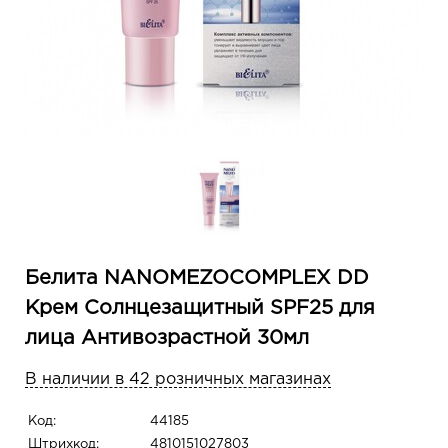
Белита NANOMEZOCOMPLEX DD
Крем Солнцезащитный SPF25 для
лица Антивозрастной 30мл
В наличии в 42 розничных магазинах
Код:
44185
Штрихкод:
4810151027803