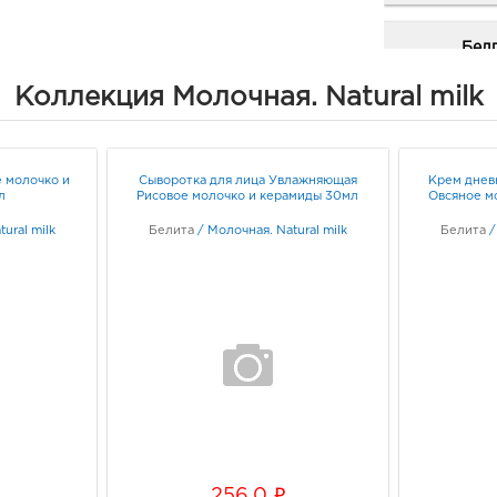
Бел
рыно
Коллекция Молочная. Natural milk
3080
Белг
д. 93
Граф
 молочко и
Сыворотка для лица Увлажняющая
Крем днев
л
Рисовое молочко и керамиды 30мл
Овсяное м
Белг
ural milk
Белита
/
Молочная. Natural milk
Белита
3080
Белг
Белг
Граф
Вор
Пере
3940
г Во
Октя
i
256.0
Граф