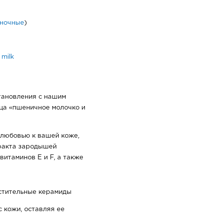
ночные
)
 milk
тановления с нашим
ца «пшеничное молочко и
 любовью к вашей коже,
ракта зародышей
витаминов Е и F, а также
стительные керамиды
 кожи, оставляя ее