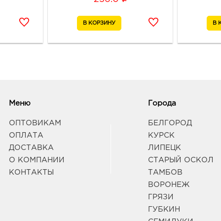
Вор
Вост
3940
Воро
189
Граф
Меню
Города
Вор
Янва
ОПТОВИКАМ
БЕЛГОРОД
3940
ОПЛАТА
КУРСК
Воро
ДОСТАВКА
ЛИПЕЦК
Граф
О КОМПАНИИ
СТАРЫЙ ОСКОЛ
КОНТАКТЫ
ТАМБОВ
Вор
ВОРОНЕЖ
руб.
ГРЯЗИ
3940
ГУБКИН
Воро
174П