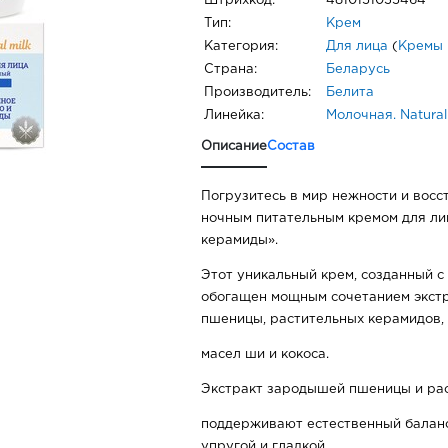
Штрихкод:
4810151035464
Тип:
Крем
Категория:
Для лица
(
Кремы 
Страна:
Беларусь
Производитель:
Белита
Линейка:
Молочная. Natural
Описание
Состав
Погрузитесь в мир нежности и восс
ночным питательным кремом для ли
керамиды».
Этот уникальный крем, созданный с
обогащен мощным сочетанием экст
пшеницы, растительных керамидов, 
масел ши и кокоса.
Экстракт зародышей пшеницы и ра
поддерживают естественный баланс
упругой и гладкой.