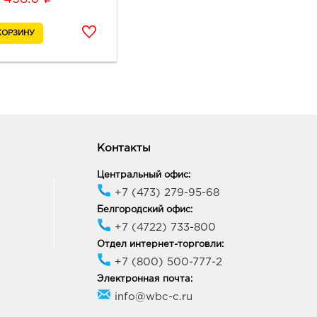
онеж Северо-
очный: 438.0 руб.
63, Воронежская обл, г
неж, пр-кт Ленинский, д.
ик работы:
9:00 - 20:00
Контакты
онеж Пятерочка 9
ря: 438.0 руб.
Центральный офис:
20, Воронежская обл, г
+7 (473) 279-95-68
неж, ул 9 Января, д. 233/35
Белгородский офис:
ик работы:
9:00 - 20:00
+7 (4722) 733-800
Отдел интернет-торговли:
онеж Максимир: 438.0
+7 (800) 500-777-2
Электронная почта:
33, Воронежская обл, г
info@wbc-c.ru
неж, пр-кт Ленинский, д.