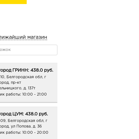
ocos Nucifera (Coconut)
rylate / Sodium
лижайший магазин
a Buckthorn) Oil,
 Acetate, Linoleic Acid,
ород ГРИНН: 438.0 руб.
HT, Methylparaben, Parfum
10, Белгородская обл, г
ород, пр-кт
льницкого, д. 137т
t, 2-Bromo-2-
ик работы:
10:00 - 21:00
ород ЦУМ: 438.0 руб.
09, Белгородская обл, г
ород, ул Попова, д. 36
ик работы:
10:00 - 20:00