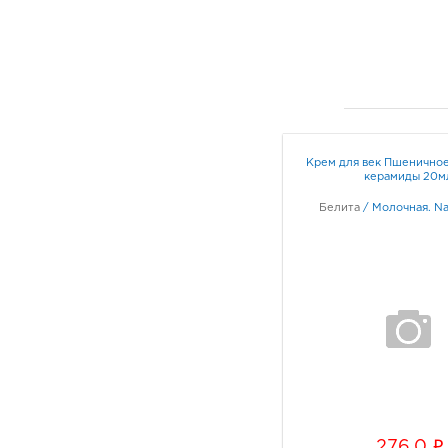
Крем для век Пшеничное
керамиды 20м
Белита
/
Молочная. Nat
i
276.0