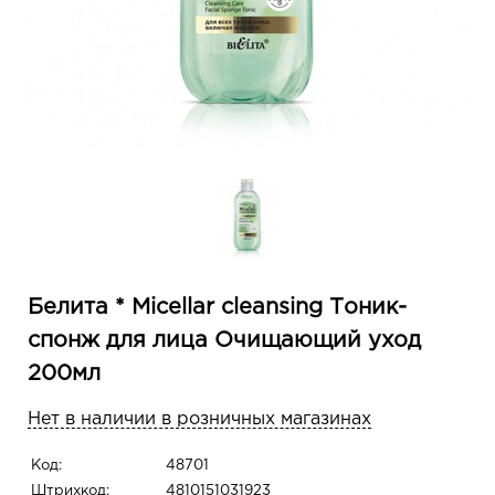
Белита * Micellar cleansing Тоник-
спонж для лица Очищающий уход
200мл
Нет в наличии в розничных магазинах
Код:
48701
Штрихкод:
4810151031923