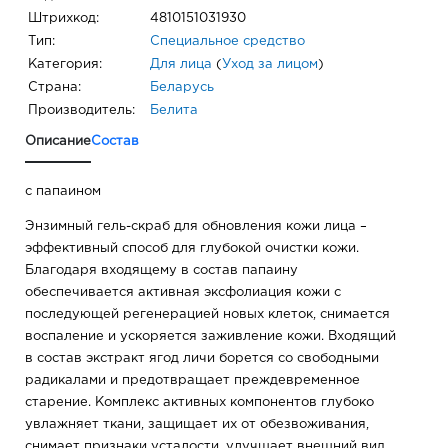
Штрихкод:
4810151031930
Тип:
Специальное средство
Категория:
Для лица
(
Уход за лицом
)
Страна:
Беларусь
Производитель:
Белита
Описание
Состав
с папаином
Энзимный гель-скраб для обновления кожи лица –
эффективный способ для глубокой очистки кожи.
Благодаря входящему в состав папаину
обеспечивается активная эксфолиация кожи с
последующей регенерацией новых клеток, снимается
воспаление и ускоряется заживление кожи. Входящий
в состав экстракт ягод личи борется со свободными
радикалами и предотвращает преждевременное
старение. Комплекс активных компонентов глубоко
увлажняет ткани, защищает их от обезвоживания,
снимает признаки усталости, улучшает внешний вид