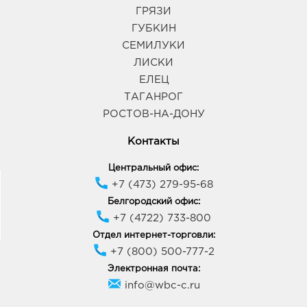
График работы:
9:00 - 20:00
ГРЯЗИ
ГУБКИН
СЕМИЛУКИ
Воронеж Европа: 315.0 руб.
ЛИСКИ
394033, Воронежская обл, г Воронеж, пр-кт
Ленинский, д. 95б
ЕЛЕЦ
График работы:
10:00 - 21:00
ТАГАНРОГ
РОСТОВ-НА-ДОНУ
Воронеж МП: 315.0 руб.
Контакты
394005, Воронежская обл, г Воронеж, пр-кт
Московский, д. 129/1
Центральный офис:
График работы:
10:00 - 22:00
+7 (473) 279-95-68
Белгородский офис:
+7 (4722) 733-800
Воронеж Аксиома: 315.0 руб.
394088, Воронежская обл, г Воронеж, ул Генерала
Отдел интернет-торговли:
Лизюкова, д. 60
+7 (800) 500-777-2
График работы:
9:00 - 21:00
Электронная почта:
info@wbc-c.ru
Курск Европа-50: 315.0 руб.