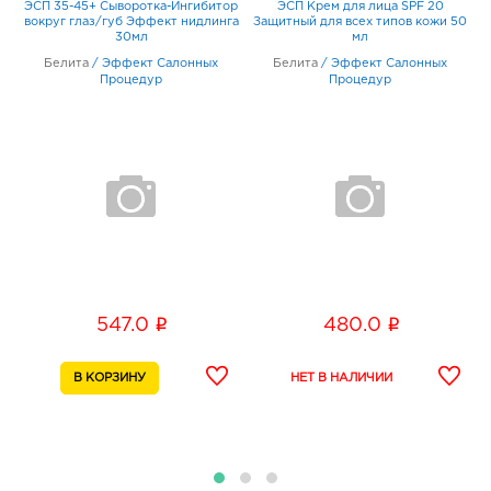
ЭСП 35-45+ Сыворотка-Ингибитор
ЭСП Крем для лица SPF 20
К
й
вокруг глаз/губ Эффект нидлинга
Защитный для всех типов кожи 50
30мл
мл
Белита
/
Эффект Салонных
Белита
/
Эффект Салонных
Процедур
Процедур
i
i
547.0
480.0