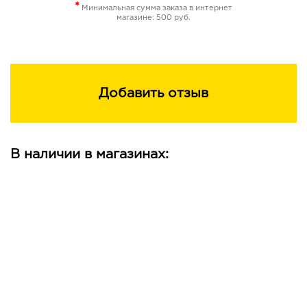
*
Минимальная сумма заказа в интернет
глубоко увлажняет, успокаивает и снимает
магазине: 500 руб.
раздражение
Возраст: 30 +
Состав: AQUA, GLYCERIN, POLYSORBATE 20,
PROPYLENE GLYCOL, SEA SALT, FUCUS VESICULOSUS
Добавить отзыв
EXTRACT, LAMINARIA DIGITATA EXTRACT, LAMINARIA
HYPERBOREA EXTRACT, CARBOMER, HYDROLYZED
ACTIN, HYDROLYZED ROE, HYDROLYZED CAVIAR
EXTRACT, PANTHENOL, AMINOMETHYLPROPANOL,
В наличии в магазинах:
HYDROLYZED ELASTIN, PARFUM (FRAGRANCE),
CAFFEINE, ALLANTOIN, DISODIUM EDTA,
PHENOXYETHANOL, METHYLPARABEN, ETHYLPARABEN,
PROPYLPARABEN, 2-BROMO-2-NITROPROPANE-1,3-
DIOL, CI 42090, CI 19140, BENZYL SALICYLATE, HEXYL
CINNAMAL, LIMONENES, LINALOOL.
Способ применения: нанесите гель на кожу вокруг
глаз, нежно помассируйте до полного впитывания.
Используйте ежедневно утром и/или вечером перед