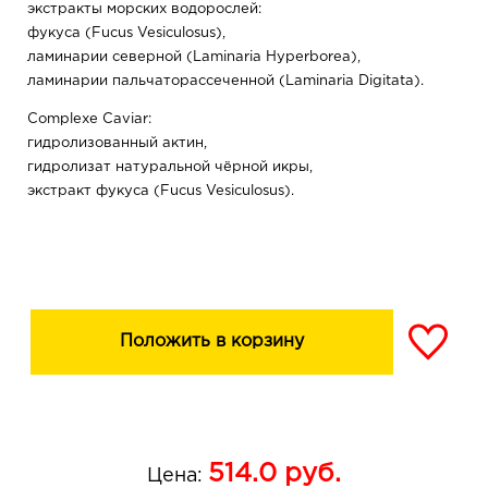
экстракты морских водорослей:
фукуса (Fucus Vesiculosus),
ламинарии северной (Laminaria Hyperborea),
ламинарии пальчаторассеченной (Laminaria Digitata).
Complexe Caviar:
гидролизованный актин,
гидролизат натуральной чёрной икры,
экстракт фукуса (Fucus Vesiculosus).
Кофеин
Эластин
Аллантоин, пантенол
Действие:
оказывает выраженный эффект лифтинга
Положить в корзину
придает эластичность, уменьшает отечность
питает, ускоряет регенерацию и замедляет процессы
старения
восстанавливает плотность кожи век и укрепляет
контур глаз
514.0
руб.
Цена:
тонизирует, уменьшает припухлости и темные круги