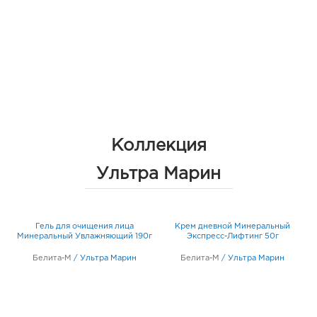
Коллекция
Ультра Марин
Гель для очищения лица
Крем дневной Минеральный
и/
Минеральный Увлажняющий 190г
Экспресс-Лифтинг 50г
Белита-М
/
Ультра Марин
Белита-М
/
Ультра Марин