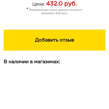
уменьшает трансэпидермальную потерю влаги
432.0
руб.
Цена:
обладает противоотечным действием
*
Минимальная сумма заказа в интернет
выравнивает общий тон кожи и возвращает ей
магазине: 500 руб.
природное сияние
оказывает выраженное общее омолаживающее
действие
Применение: легкими массирующими движениями
Добавить отзыв
нанесите сыворотку утром и/или вечером на
предварительно очищенную кожу до полного
впитывания, уделяя особое внимание овалу лица,
носогубным складкам и зоне между бровей. Можно
В наличии в магазинах:
применять перед нанесением дневного или ночного
крема, а также самостоятельно.
Состав: AQUA (WATER), Mu-CONOTOXIN CnIIIC,
NIACINAMIDE, GLYCERIN, POLYSORBATE 20,
AMINOBUTYRIC ACID, HYDROXYETHYL
ACRYLATE/SODIUM ACRYLOYLDIMETHYL TAURATE
COPOLYMER, PHENOXYETHANOL,
ETHYLHEXYLGLYCERIN, METHYLPARABEN,
ETHYLPARABEN, PROPYLPARABEN, PARFUM, CITRIC