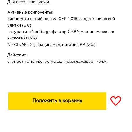
Для всех типов кожи.
Активные компоненты:
биомиметический пептид ХЕР™-018 из яда конической
улитки (3%)
натуральный anti-age фактор GABA, γ-аминомасляная
кислота (0.3%)
NIACINAMIDE, ниацинамид, витамин РР (3%)
Действие:
снимает напряжение мышц и разглаживает кожу,
заметно сокращает поперечные морщины лба,
межбровную складку, «гусиные лапки» и др.
замедляет образование новых морщин, сохраняя
естественную мимику и чувствительность кожи
повышает упругость и плотность кожи, придает
Положить в корзину
свежесть
активизирует микроциркуляцию и помогает
нормализовать обменные процессы
стимулирует синтез церамидов и свободных жирных
кислот, восстанавливает защитный слой кожи и