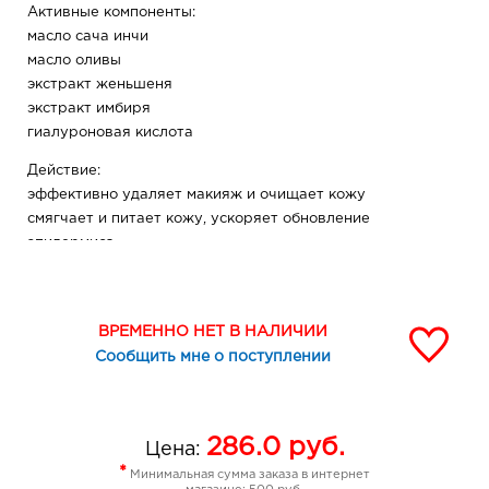
Активные компоненты:
масло сача инчи
масло оливы
экстракт женьшеня
экстракт имбиря
гиалуроновая кислота
Действие:
эффективно удаляет макияж и очищает кожу
смягчает и питает кожу, ускоряет обновление
эпидермиса
тонизирует, успокаивает кожу, ускоряет
восстановительные процессы
увлажняет кожу, возвращает упругость и
ВРЕМЕННО НЕТ В НАЛИЧИИ
разглаживает морщинки
Сообщить мне о поступлении
Возраст: 14 +
286.0
руб.
Цена:
*
Минимальная сумма заказа в интернет