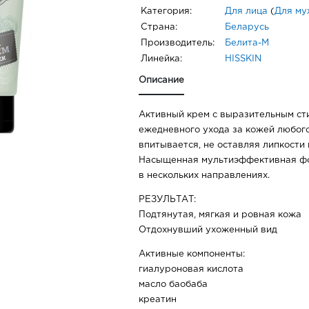
Категория:
Для лица
(
Для му
Страна:
Беларусь
Производитель:
Белита-М
Линейка:
HISSKIN
Описание
Активный крем с выразительным ст
ежедневного ухода за кожей любого
впитывается, не оставляя липкости
Насыщенная мультиэффективная фо
в нескольких направлениях.
РЕЗУЛЬТАТ:
Подтянутая, мягкая и ровная кожа
Отдохнувший ухоженный вид
Активные компоненты:
гиалуроновая кислота
масло баобаба
креатин