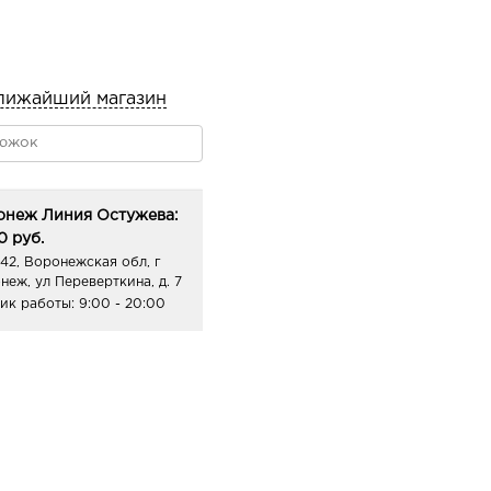
до полного впитывания.
лижайший магазин
онеж Линия Остужева:
0 руб.
42, Воронежская обл, г
неж, ул Переверткина, д. 7
ик работы:
9:00 - 20:00