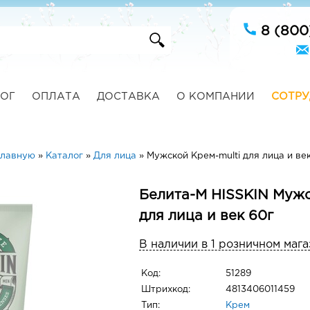
8 (800
ОГ
ОПЛАТА
ДОСТАВКА
О КОМПАНИИ
СОТРУ
главную
»
Каталог
»
Для лица
»
Мужской Крем-multi для лица и век
Белита-М HISSKIN Мужс
для лица и век 60г
В наличии в 1 розничном мага
Код:
51289
Штрихкод:
4813406011459
Тип:
Крем