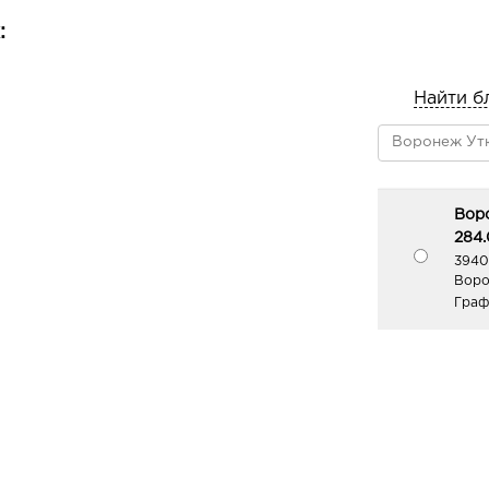
чистую кожу, слегка помассируйте 
:
Можно использовать после бритья.
Найти б
Вор
284.
3940
Воро
Граф