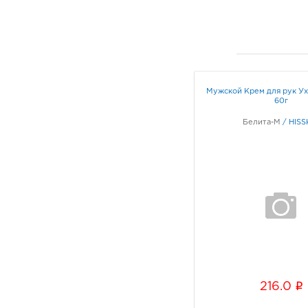
Мужской Крем для рук Ух
60г
Белита-М
/
HISS
i
216.0