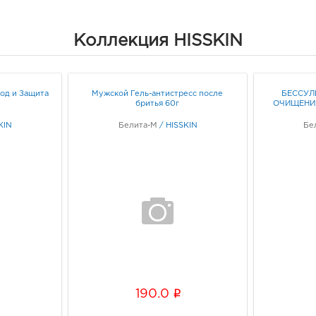
Коллекция HISSKIN
од и Защита
Мужской Гель-антистресс после
БЕССУЛ
бритья 60г
ОЧИЩЕНИЯ
KIN
Белита-М
/
HISSKIN
Бе
i
190.0