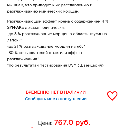
мышцам, что приводит к их расслаблению и
разглаживанию мимических морщин.
Разглаживающий эффект крема с содержанием 4 %
SYN-AKE
доказан клинически:
-до 8 % разглаживание морщин в области «гусиных
лапок»*
-до 21 % разглаживание морщин на лбу*
-80 % пользователей отметили эффект
разглаживания*
*по результатам тестирования DSM (Швейцария)
Действие SYN-AKE аналогично эффекту инъекций
миопарализующих препаратов, при этом безопасно и
обратимо (через некоторое время после прекращения
ВРЕМЕННО НЕТ В НАЛИЧИИ
курса применения средства кожа возвращается к
Сообщить мне о поступлении
привычному тонусу).
Кроме того,
SYN-AKE
более мягко блокирует активное
движение мышц и способствует разглаживанию
767.0
руб.
Цена:
морщин, не нарушая естественной мимики лица.