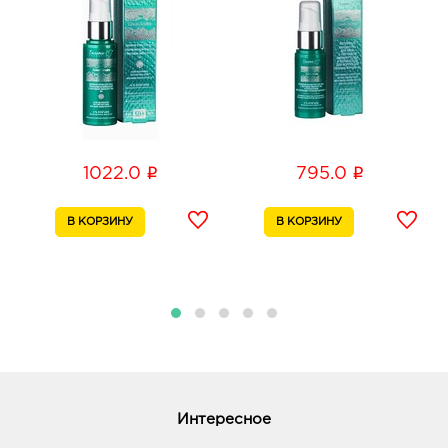
уделяя особое внимание овалу лица, носогубным
складкам и зоне между бровей, дайте впитаться.
Можно применять перед нанесением дневного или
ночного крема, а также самостоятельно.
i
i
1022.0
795.0
Интересное