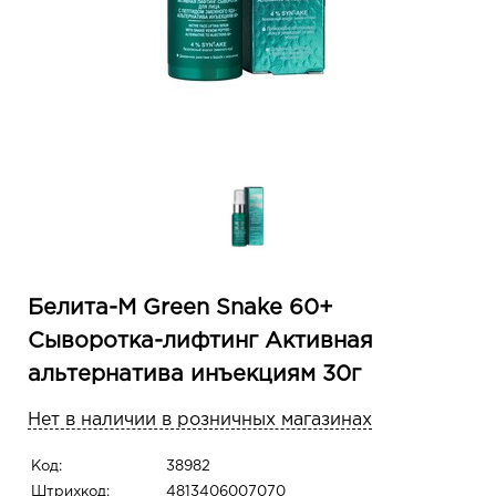
Белита-М Green Snake 60+
Сыворотка-лифтинг Активная
альтернатива инъекциям 30г
Нет в наличии в розничных магазинах
Код:
38982
Штрихкод:
4813406007070