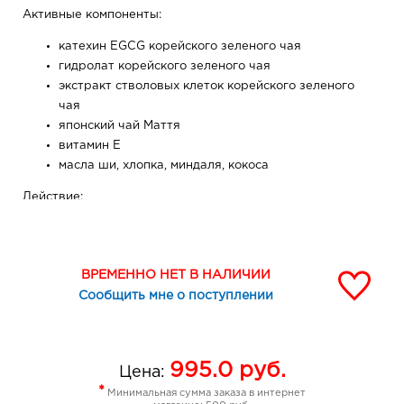
Активные компоненты:
катехин EGCG корейского зеленого чая
гидролат корейского зеленого чая
экстракт стволовых клеток корейского зеленого
чая
японский чай Маття
витамин Е
масла ши, хлопка, миндаля, кокоса
Действие:
нейтрализует действие свободных радикалов и
негативное влияние окружающей среды
обладает противовоспалительными свойствами
ВРЕМЕННО НЕТ В НАЛИЧИИ
нормализует липидный баланс кожи, регулируя
Сообщить мне о поступлении
деятельность сальных желез
глубоко питает и увлажняет кожу, способствует
восстановлению эпидермиса
995.0
руб.
оказывает успокаивающее действие, борясь с
Цена:
раздражением
*
Минимальная сумма заказа в интернет