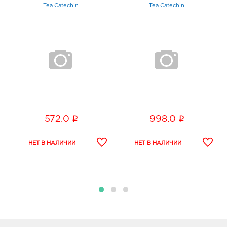
Tea Catechin
Tea Catechin
METHYLPARABEN, CITRIC ACID, DISODIUM EDTA,
PROPYLPARABEN, PHENOXYETHANOL, 2-BROMO-2-
NITROPROPANE-1,3-DIOL, HEXYL CINNAMAL,
BUTYLPHENYL METHYLPROPIONAL, ALPHA-ISOMETHYL
IONONE, LIMONENE,CITRONELLOL, BENZYL BENZOATE.
i
i
572.0
998.0