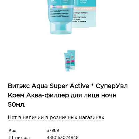
Витэкс Aqua Super Active * СуперУвл
Kрем Аква-филлер для лица ночн
50мл.
Нет в наличии в розничных магазинах
Код:
37989
Штрихкод:
4810153024848