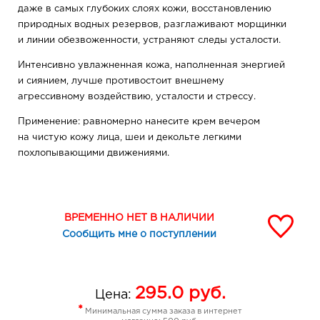
даже в самых глубоких слоях кожи, восстановлению
природных водных резервов, разглаживают морщинки
и линии обезвоженности, устраняют следы усталости.
Интенсивно увлажненная кожа, наполненная энергией
и сиянием, лучше противостоит внешнему
агрессивному воздействию, усталости и стрессу.
Применение: равномерно нанесите крем вечером
на чистую кожу лица, шеи и декольте легкими
похлопывающими движениями.
Состав: вода, цетиловый спирт, изостеарилизостеарат,
цетилфосфат калия, цетил бегенат, бегениловая
кислота, гидроксиэтилмочевина,
ВРЕМЕННО НЕТ В НАЛИЧИИ
изодецилнеопентаноат, сорбитанстеарат,
Сообщить мне о поступлении
сорбитиллаурат, гиалуронат натрия,
ацетамидоэтоксиэтанол, глицерилтрикаприлат/капрат,
C12-13 алкиллактат, глицерилстеарат, камедь
биосахарида-1, феноксиэтанол, этилгексилглицерин,
295.0
руб.
Цена:
сквалан, масло Cocos Nucifera (кокосовое), глицерин,
*
Минимальная сумма заказа в интернет
сорбитол, лецитин, ксантановая камедь, экстракт