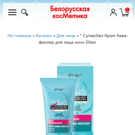
0
На главную
»
Каталог
»
Для лица
»
* СуперУвл Kрем Аква-
филлер для лица ночн 50мл.