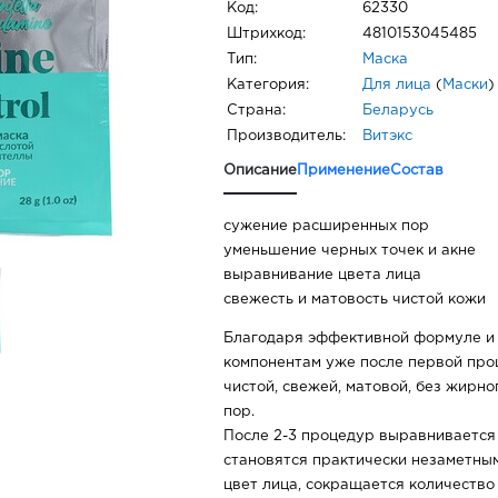
Код:
62330
Штрихкод:
4810153045485
Тип:
Маска
Категория:
Для лица
(
Маски
)
Страна:
Беларусь
Производитель:
Витэкс
Описание
Применение
Состав
сужение расширенных пор
уменьшение черных точек и акне
выравнивание цвета лица
свежесть и матовость чистой кожи
Благодаря эффективной формуле и
компонентам уже после первой про
чистой, свежей, матовой, без жирн
пор.
После 2-3 процедур выравнивается
становятся практически незаметны
цвет лица, сокращается количество 