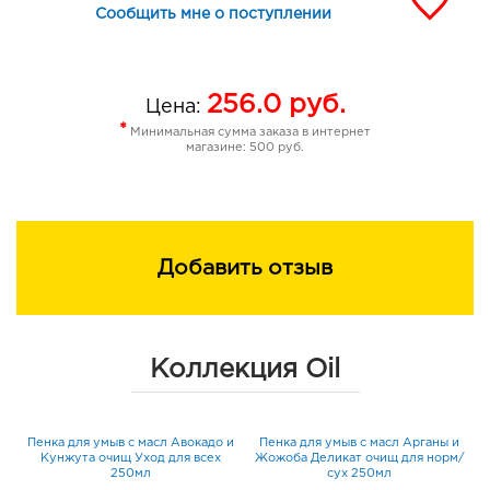
Сообщить мне о поступлении
256.0
руб.
Цена:
*
Минимальная сумма заказа в интернет
магазине: 500 руб.
Добавить отзыв
Коллекция Oil
Пенка для умыв с масл Авокадо и
Пенка для умыв с масл Арганы и
/
Кунжута очищ Уход для всех
Жожоба Деликат очищ для норм/
250мл
сух 250мл