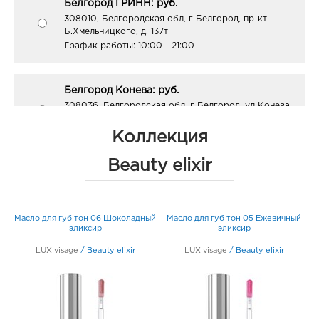
Белгород ГРИНН: руб.
308010, Белгородская обл, г Белгород, пр-кт
Б.Хмельницкого, д. 137т
График работы:
10:00 - 21:00
Белгород Конева: руб.
308036, Белгородская обл, г Белгород, ул Конева,
д. 2
График работы:
9:00 - 18:00
Коллекция
Beauty elixir
Белгород Маяк: руб.
308009, Белгородская обл, г Белгород, ул 50-
летия Белгородской области, д. 11
Масло для губ тон 06 Шоколадный
Масло для губ тон 05 Ежевичный
График работы:
9:00 - 20:00
эликсир
эликсир
LUX visage
/
Beauty elixir
LUX visage
/
Beauty elixir
Белгород Центральный рынок: руб.
308009, Белгородская обл, г Белгород, пр-кт
Белгородский, д. 93
График работы:
9:00 - 21:00