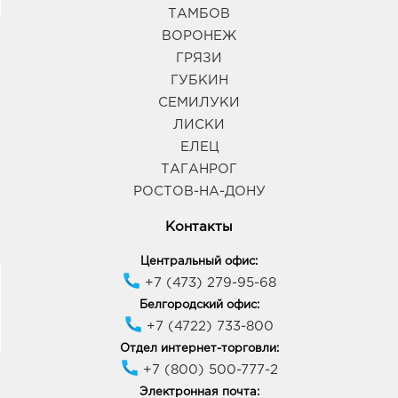
Воронеж Линия Остужева: руб.
ТАМБОВ
394042, Воронежская обл, г Воронеж, ул
ВОРОНЕЖ
Переверткина, д. 7
График работы:
9:00 - 20:00
ГРЯЗИ
ГУБКИН
СЕМИЛУКИ
Воронеж Солнечный Рай: руб.
ЛИСКИ
394006, Воронежская обл, г Воронеж, ул 20-летия
Октября, д. 90
ЕЛЕЦ
График работы:
10:00 - 21:00
ТАГАНРОГ
РОСТОВ-НА-ДОНУ
Воронеж Северный: руб.
Контакты
394077, Воронежская обл, г Воронеж, ул Маршала
Жукова, д. 1
Центральный офис:
График работы:
9:00 - 20:00
+7 (473) 279-95-68
Белгородский офис:
+7 (4722) 733-800
Воронеж Европа: руб.
394033, Воронежская обл, г Воронеж, пр-кт
Отдел интернет-торговли:
Ленинский, д. 95б
+7 (800) 500-777-2
График работы:
10:00 - 21:00
Электронная почта: