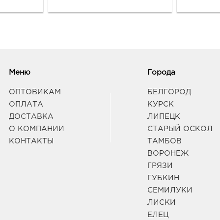
Белг
Б.Хм
Граф
Бел
рыно
3080
Меню
Города
Белг
д. 93
ОПТОВИКАМ
БЕЛГОРОД
Граф
ОПЛАТА
КУРСК
ДОСТАВКА
ЛИПЕЦК
О КОМПАНИИ
СТАРЫЙ ОСКОЛ
Вор
210.
КОНТАКТЫ
ТАМБОВ
3940
ВОРОНЕЖ
Воро
ГРЯЗИ
д. 90
ГУБКИН
Граф
СЕМИЛУКИ
ЛИСКИ
Воро
ЕЛЕЦ
руб.