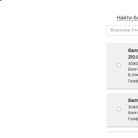
Найти б
Белг
210.
3080
Белг
Б.Хм
Граф
Белг
3080
Белго
Граф