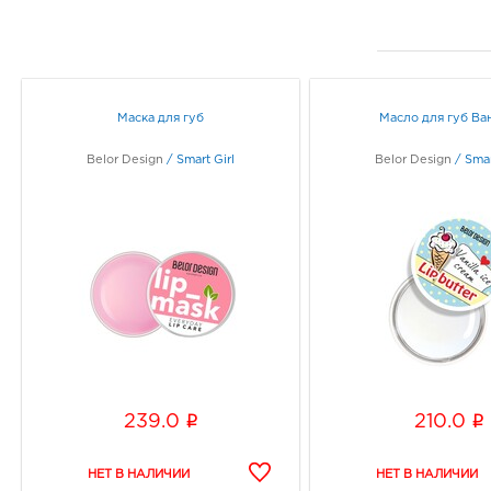
Маска для губ
Масло для губ Ва
Belor Design
/
Smart Girl
Belor Design
/
Smar
i
i
239.0
210.0