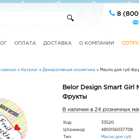
8 (800
ОГ
ОПЛАТА
ДОСТАВКА
О КОМПАНИИ
СОТРУ
главную
»
Каталог
»
Декоративная косметика
»
Масло для губ Фр
Belor Design Smart Girl
Фрукты
В наличии в 24 розничных ма
Код:
33520
Штрихкод:
4810156037708
Тип:
Масло для губ