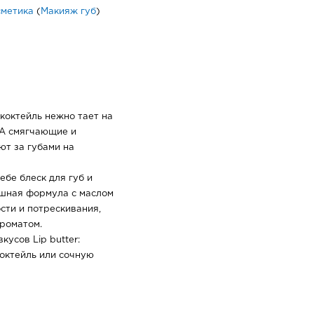
сметика
(
Макияж губ
)
 коктейль нежно тает на
 А смягчающие и
т за губами на
ебе блеск для губ и
ушная формула с маслом
сти и потрескивания,
ароматом.
кусов Lip butter:
октейль или сочную