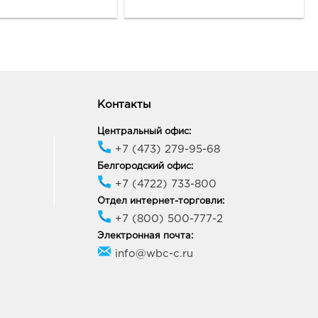
ород, пр-кт
ельницкого, д. 164
ик работы:
10:00 - 21:00
город Центральный
к: 210.0 руб.
09, Белгородская обл, г
Контакты
ород, пр-кт Белгородский,
Центральный офис:
ик работы:
9:00 - 21:00
+7 (473) 279-95-68
Белгородский офис:
+7 (4722) 733-800
онеж Солнечный Рай:
Отдел интернет-торговли:
0 руб.
+7 (800) 500-777-2
06, Воронежская обл, г
неж, ул 20-летия Октября,
Электронная почта:
info@wbc-c.ru
ик работы:
10:00 - 21:00
неж Тенистый: 210.0