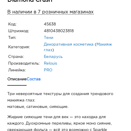
Diamond Crush
В наличии в 7 розничных магазинах
Код:
45638
Штрихкод:
4810438023818
Тип:
Тени
Декоративная косметика
(
Макияж
Категория:
глаз
)
Страна:
Беларусь
Производитель:
Relouis
Линейка:
PRO
Описание
Состав
Три невероятные текстуры для создания трендового
макияжа глаз:
матовые, сатиновые, сияющие.
Жидкие сияющие тени для век — это находка для
каждого. Дуохромные переливы, яркое моно сияние,
сверкающая фольга — всё это возможно с Sparkle