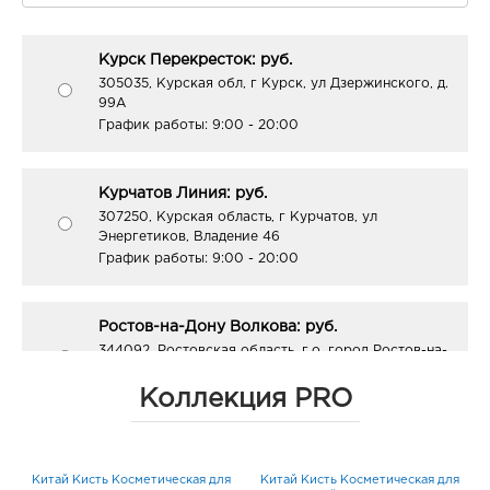
Курск Перекресток: руб.
305035, Курская обл, г Курск, ул Дзержинского, д.
99А
График работы:
9:00 - 20:00
Курчатов Линия: руб.
307250, Курская область, г Курчатов, ул
Энергетиков, Владение 46
График работы:
9:00 - 20:00
Ростов-на-Дону Волкова: руб.
344092, Ростовская область, г.о. город Ростов-на-
Дону, г Ростов-на-Дону, ул Волкова, Дом 3
График работы:
10:00 - 20:00
Коллекция PRO
Ростов-на-Дону Ленина 95: руб.
он
Китай Кисть Косметическая для
Китай Кисть Косметическая для
К
344038, Ростовская область, г.о. город Ростов-на-