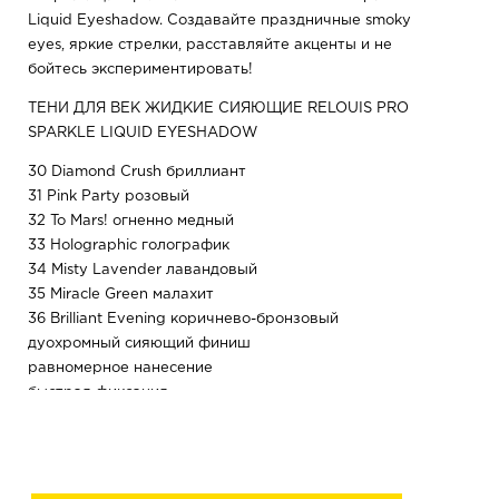
Liquid Eyeshadow. Создавайте праздничные smoky
eyes, яркие стрелки, расставляйте акценты и не
бойтесь экспериментировать!
ТЕНИ ДЛЯ ВЕК ЖИДКИЕ СИЯЮЩИЕ RELOUIS PRO
SPARKLE LIQUID EYESHADOW
30 Diamond Crush бриллиант
31 Pink Party розовый
32 To Mars! огненно медный
33 Holographic голографик
34 Misty Lavender лавандовый
35 Miracle Green малахит
36 Brilliant Evening коричнево-бронзовый
дуохромный сияющий финиш
равномерное нанесение
быстрая фиксация
увлажняющие компоненты
трендовый акцент в макияже
С жидкими тенями RELOUIS PRO можно создавать как