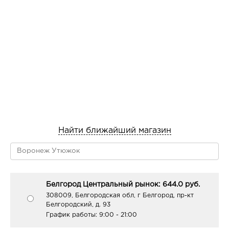
Это помогает сохранять форму натурального ворса.
Надевайте сеточку на ручку кисти и двигайте по
направлению к ворсу.
НЕЛЬЗЯ:
Мыть и сушить кисти ворсом вверх.
Это разрушает целостность изделия.
Сушить кисти вблизи источников тепла
(обогревателей, батарей), под прямыми
солнечными лучами, а также использовать фен.
Найти ближайший магазин
Долго хранить и использовать грязные кисти –
это приводит к ломкости натурального ворса.
Белгород Центральный рынок: 644.0 руб.
308009, Белгородская обл, г Белгород, пр-кт
Белгородский, д. 93
График работы:
9:00 - 21:00