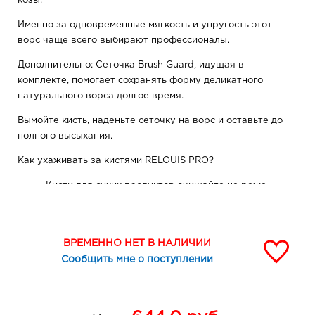
козы.
Именно за одновременные мягкость и упругость этот
ворс чаще всего выбирают профессионалы.
Дополнительно: Сеточка Brush Guard, идущая в
комплекте, помогает сохранять форму деликатного
натурального ворса долгое время.
Вымойте кисть, наденьте сеточку на ворс и оставьте до
полного высыхания.
Как ухаживать за кистями RELOUIS PRO?
Кисти для сухих продуктов очищайте не реже,
чем раз в неделю.
При работе с кремовыми продуктами (например,
с тональным кремом) кисть следует очищать
ВРЕМЕННО НЕТ В НАЛИЧИИ
после каждого применения.
Сообщить мне о поступлении
Намочите кисть под струей теплой (не горячей)
воды.