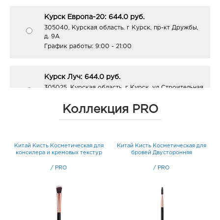
Курск Европа-20: 644.0 руб.
305040, Курская область, г Курск, пр-кт Дружбы,
д. 9А
График работы:
9:00 - 21:00
Курск Луч: 644.0 руб.
305025, Курская область, г Курск, ул Строительная
1-я, д. 1
График работы:
9:00 - 20:00
Коллекция PRO
Липецк Европа-27: 644.0 руб.
он
Китай Кисть Косметическая для
Китай Кисть Косметическая для
К
398004, Липецкая обл, г Липецк, ул А.Г. Стаханова,
консилера и кремовых текстур
бровей Двусторонняя
д. 36
График работы:
10:00 - 21:00
/
PRO
/
PRO
Липецк Милолика Радуга: 644.0 руб.
398007, Липецкая обл, г Липецк, ул Студеновская,
д. 184