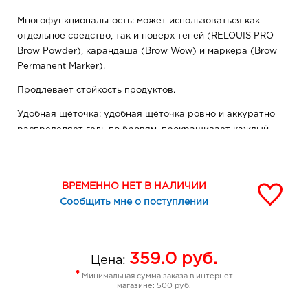
Многофункциональность: может использоваться как
отдельное средство, так и поверх теней (RELOUIS PRO
Brow Powder), карандаша (Brow Wow) и маркера (Brow
Permanent Marker).
Продлевает стойкость продуктов.
Удобная щёточка: удобная щёточка ровно и аккуратно
распределяет гель по бровям, прокрашивает каждый
волосок, придаёт бровям ухоженный и аккуратный вид.
Aqua, Butylene Glycol, Pentylene Glycol, PVP, Glycerin,
Acrylates/C10-30 Alkyl Acrylate Crosspolymer,
ВРЕМЕННО НЕТ В НАЛИЧИИ
VP/Methacrylamide/Vinyl Imidazole Copolymer, Alcohol
Сообщить мне о поступлении
Denat.
, Sodium Hydroxide, Pantenol, Disodium Edta, Alcohol,
Carboxymethyl Chitin, Pantolactone, Phenoxyethanol,
359.0
руб.
Цена:
Methylparaben.
*
Минимальная сумма заказа в интернет
магазине: 500 руб.