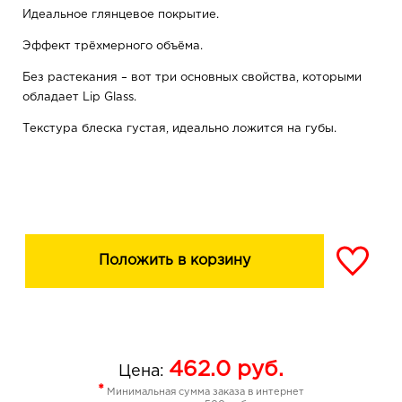
Идеальное глянцевое покрытие.
Эффект трёхмерного объёма.
Без растекания – вот три основных свойства, которыми
обладает Lip Glass.
Текстура блеска густая, идеально ложится на губы.
Вместе с Lip Glass губы выглядят сочными,
увлажненными, более объемными и в то же время
натуральными.
Блеск отлично смотрится самостоятельно, так и с
помадами, как верхнее покрытие, придавая им лаковый
Положить в корзину
финиш.
Блеск долго держится на губах и сохраняет идеальный
глянцевый вид.
Ваши губы выглядят чувственными и приковывают
462.0
руб.
Цена:
взгляды!
*
Минимальная сумма заказа в интернет