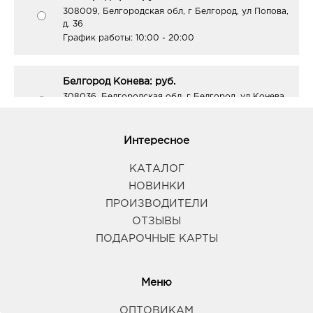
308009, Белгородская обл, г Белгород, ул Попова,
д. 36
График работы:
10:00 - 20:00
Белгород Конева: руб.
308036, Белгородская обл, г Белгород, ул Конева,
д. 2
График работы:
9:00 - 18:00
Интересное
Белгород Маяк: руб.
КАТАЛОГ
308009, Белгородская обл, г Белгород, ул 50-
НОВИНКИ
летия Белгородской области, д. 11
ПРОИЗВОДИТЕЛИ
График работы:
9:00 - 20:00
ОТЗЫВЫ
ПОДАРОЧНЫЕ КАРТЫ
Белгород ост-ка Стадион: руб.
308009, Белгородская обл, г Белгород, пр-кт
Б.Хмельницкого, соор. 50б
Меню
График работы:
9:00 - 20:00
ОПТОВИКАМ