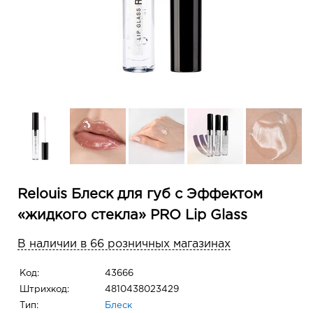
Relouis Блеск для губ с Эффектом
«жидкого стекла» PRO Lip Glass
В наличии в 66 розничных магазинах
Код:
43666
Штрихкод:
4810438023429
Тип:
Блеск