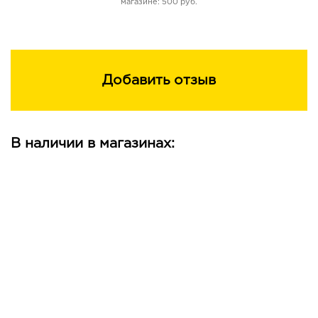
Аппликатор плоской формы помогает набрать
магазине: 500 руб.
идеальное количество блеска и равномерно
распределить его для достижения эффекта «жидкого
стекла».
Добавить отзыв
В наличии в магазинах: