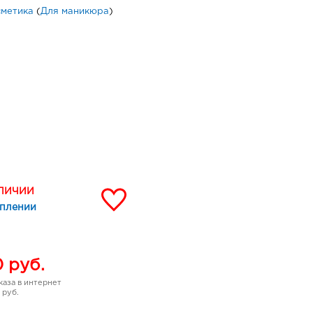
сметика
(
Для маникюра
)
АЛИЧИИ
уплении
0
руб.
аза в интернет
 руб.