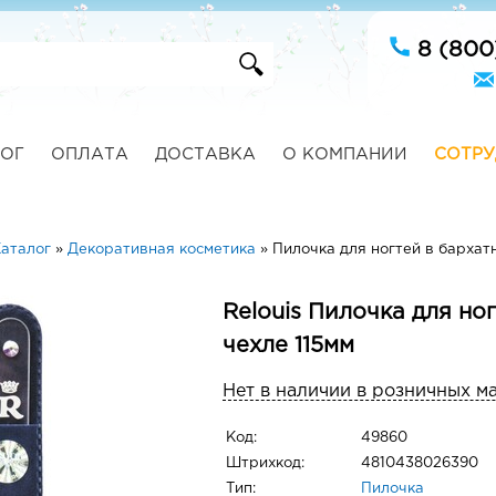
8 (800
ОГ
ОПЛАТА
ДОСТАВКА
О КОМПАНИИ
СОТРУ
аталог
»
Декоративная косметика
»
Пилочка для ногтей в бархат
Relouis Пилочка для но
чехле 115мм
Нет в наличии в розничных м
Код:
49860
Штрихкод:
4810438026390
Тип:
Пилочка