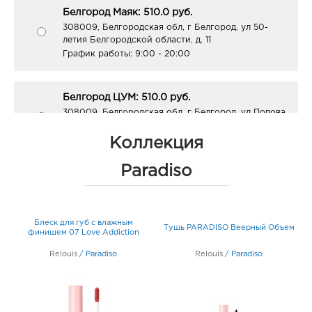
Белгород Маяк: 510.0 руб.
308009, Белгородская обл, г Белгород, ул 50-
летия Белгородской области, д. 11
График работы:
9:00 - 20:00
Белгород ЦУМ: 510.0 руб.
308009, Белгородская обл, г Белгород, ул Попова,
д. 36
График работы:
10:00 - 20:00
Коллекция
Paradiso
Белгород ГРИНН: 510.0 руб.
308010, Белгородская обл, г Белгород, пр-кт
Б.Хмельницкого, д. 137т
Блеск для губ с влажным
График работы:
10:00 - 21:00
Тушь PARADISO Веерный Объем
финишем 07 Love Addiction
Relouis
/
Paradiso
Relouis
/
Paradiso
Белгород Линия-1: 510.0 руб.
308033, Белгородская обл, г Белгород, ул
Королева, д. 9а
График работы:
10:00 - 21:00