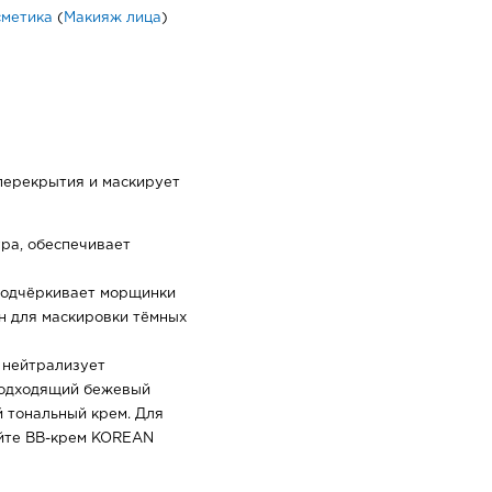
сметика
(
Макияж лица
)
перекрытия и маскирует
ура, обеспечивает
 подчёркивает морщинки
н для маскировки тёмных
 нейтрализует
подходящий бежевый
й тональный крем. Для
уйте BB-крем KOREAN