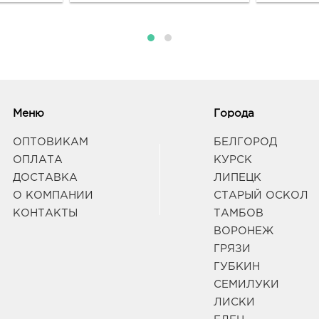
3080
Белг
Граф
Вор
Янва
Меню
Города
3940
Воро
ОПТОВИКАМ
БЕЛГОРОД
Граф
ОПЛАТА
КУРСК
ДОСТАВКА
ЛИПЕЦК
Воро
О КОМПАНИИ
СТАРЫЙ ОСКОЛ
3940
КОНТАКТЫ
ТАМБОВ
Воро
Граф
ВОРОНЕЖ
ГРЯЗИ
ГУБКИН
Гряз
СЕМИЛУКИ
3990
ЛИСКИ
Грязи
Побед