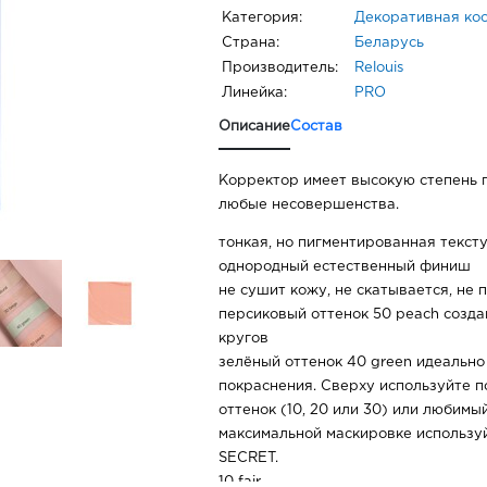
Категория:
Декоративная ко
Страна:
Беларусь
Производитель:
Relouis
Линейка:
PRO
Описание
Состав
Корректор имеет высокую степень 
любые несовершенства.
тонкая, но пигментированная текст
однородный естественный финиш
не сушит кожу, не скатывается, не
персиковый оттенок 50 peach созда
кругов
зелёный оттенок 40 green идеально
покраснения. Cверху используйте 
оттенок (10, 20 или 30) или любимы
максимальной маскировке использ
SECRET.
10 fair