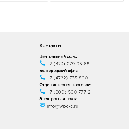
09, Белгородская обл, г
ород, ул Попова, д. 36
ик работы:
10:00 - 20:00
онеж Пятерочка 9
ря: 613.0 руб.
Контакты
20, Воронежская обл, г
неж, ул 9 Января, д. 233/35
Центральный офис:
ик работы:
9:00 - 20:00
+7 (473) 279-95-68
Белгородский офис:
неж Окей: 613.0 руб.
+7 (4722) 733-800
68, Воронежская обл, г
Отдел интернет-торговли:
неж, ул Шишкова, д. 72
+7 (800) 500-777-2
ик работы:
10:00 - 21:00
Электронная почта:
info@wbc-c.ru
и Линия: 613.0 руб.
56, Липецкая обл, р-н
нский, г Грязи, ул 30 лет
ы, д. 61а