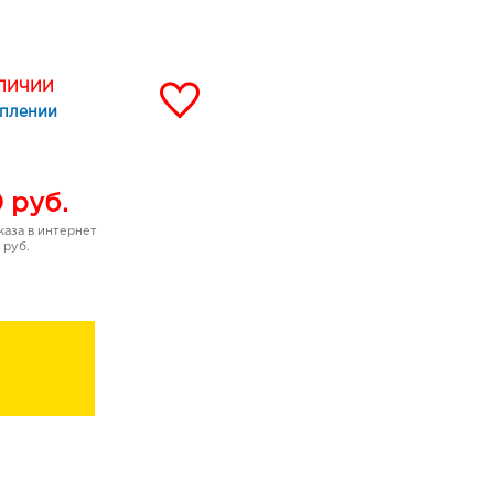
АЛИЧИИ
уплении
облемные зоны
ального крема, для
 №14
0
руб.
аза в интернет
 руб.