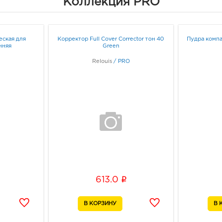
Коллекция PRO
рыно
3080
Белг
д. 93
еская для
Корректор Full Cover Corrector тон 40
Пудра компа
нняя
Green
Граф
Relouis
/
PRO
Белг
3080
Белг
Белг
Граф
Белг
руб.
3080
i
613.0
Белг
Граф
Белг