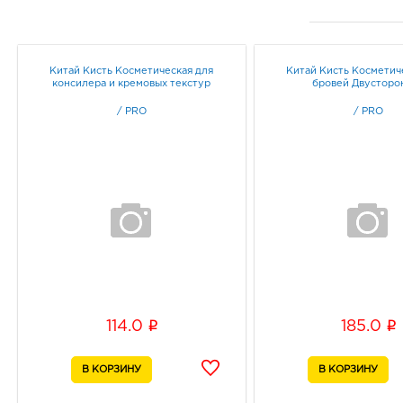
Китай Кисть Косметическая для
Китай Кисть Косметич
консилера и кремовых текстур
бровей Двусторо
/
PRO
/
PRO
i
i
114.0
185.0