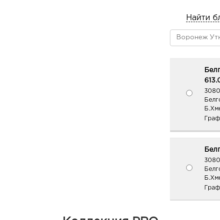
Найти б
Белг
613.
3080
Белг
Б.Хм
Граф
Белг
3080
Белг
Б.Хме
Граф
Бел