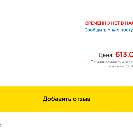
20 natural
30 beige
40 green
ВРЕМЕННО НЕТ В Н
50 peach
Сообщить мне о пост
Наносите корректор точечно на пр
похлопывающими движениями до тон
удобства можно использовать кисть
613.
Цена:
ТВОЯ КОЖА СОВЕРШЕННА
*
Минимальная сумма зак
магазине: 500
Добавить отзыв
: