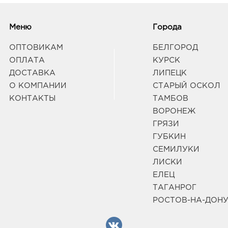
Рос
Меню
Города
Ком
руб.
ОПТОВИКАМ
БЕЛГОРОД
34409
ОПЛАТА
КУРСК
горо
ДОСТАВКА
ЛИПЕЦК
Рост
Комм
О КОМПАНИИ
СТАРЫЙ ОСКОЛ
Граф
КОНТАКТЫ
ТАМБОВ
ВОРОНЕЖ
ГРЯЗИ
Рос
ГУБКИН
508.
34401
СЕМИЛУКИ
горо
ЛИСКИ
Рост
ЕЛЕЦ
Здан
Граф
ТАГАНРОГ
РОСТОВ-НА-ДОН
Рост