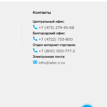
тов-на-Дону
Контакты
мунистический: 508.0
Центральный офис:
1, Ростовская область, г.о.
+7 (473) 279-95-68
д Ростов-на-Дону, г
Белгородский офис:
ов-на-Дону, пр-кт
+7 (4722) 733-800
унистический, Дом 46
ик работы:
9:00 - 20:00
Отдел интернет-торговли:
+7 (800) 500-777-2
Электронная почта:
тов-на-Дону Петренко:
info@wbc-c.ru
0 руб.
0, Ростовская область, г.о.
д Ростов-на-Дону, г
ов-на-Дону, ул Петренко,
ие 1
ик работы:
10:00 - 22:00
У
ов-на-Дону Ленина 95: