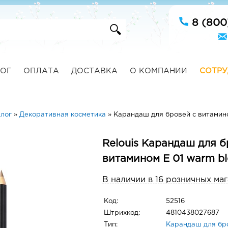
8 (800
ОГ
ОПЛАТА
ДОСТАВКА
О КОМПАНИИ
СОТРУ
лог
»
Декоративная косметика
»
Карандаш для бровей с витамино
Relouis Карандаш для б
витамином Е 01 warm b
В наличии в 16 розничных ма
Код:
52516
Штрихкод:
4810438027687
Тип:
Карандаш для бр