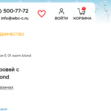
0
) 500-77-72
info@wbc-c.ru
ВОЙТИ
КОРЗИНА
ДНИЧЕСТВО
м Е 01 warm blond
ровей с
lond
газинах
овей