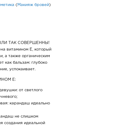
сметика
(
Макияж бровей
)
ЫЛИ ТАК СОВЕРШЕННЫ!
на витамином Е, который
, а также органическим
т как бальзам: глубоко
ие, успокаивает.
ИНОМ Е:
девушки: от светлого
чневого;
вая: карандаш идеально
арандаш не слишком
ля создания идеальной