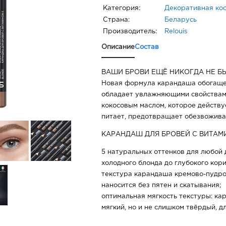
Категория:
Декоративная ко
Страна:
Беларусь
Производитель:
Relouis
Описание
Состав
ВАШИ БРОВИ ЕЩЁ НИКОГДА НЕ Б
Новая формула карандаша обогаще
обладает увлажняющими свойствами
кокосовым маслом, которое действуе
питает, предотвращает обезвоживан
КАРАНДАШ ДЛЯ БРОВЕЙ С ВИТАМ
5 натуральных оттенков для любой 
холодного блонда до глубокого кори
текстура карандаша кремово-пудро
наносится без пятен и скатывания;
оптимальная мягкость текстуры: к
мягкий, но и не слишком твёрдый, д
формы;