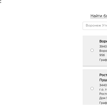
:
Найти б
Воро
3940
Воро
95б
Граф
Рос
Пушк
3440
г.о. 
Рост
Дом 
Граф