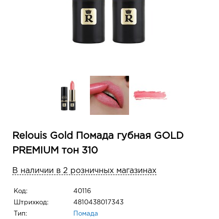
Relouis Gold Помада губная GOLD
PREMIUM тон 310
В наличии в 2 розничных магазинах
Код:
40116
Штрихкод:
4810438017343
Тип:
Помада