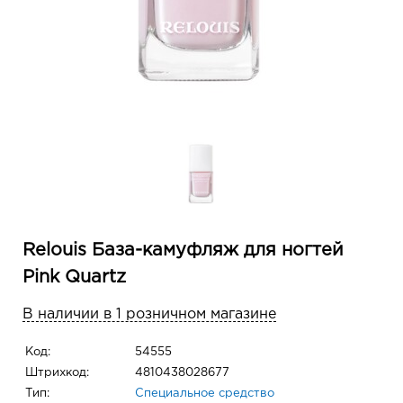
Relouis База-камуфляж для ногтей
Pink Quartz
В наличии в 1 розничном магазине
Код:
54555
Штрихкод:
4810438028677
Тип:
Специальное средство