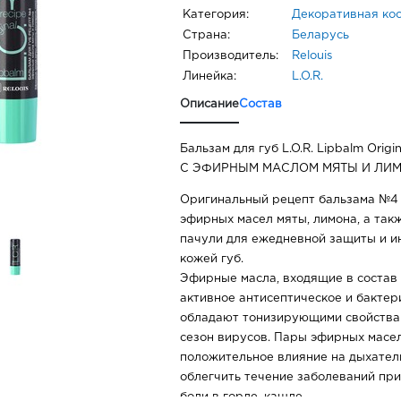
Категория:
Декоративная ко
Страна:
Беларусь
Производитель:
Relouis
Линейка:
L.O.R.
Описание
Состав
Бальзам для губ L.O.R. Lipbalm Orig
С ЭФИРНЫМ МАСЛОМ МЯТЫ И ЛИ
Оригинальный рецепт бальзама №4 
эфирных масел мяты, лимона, а так
пачули для ежедневной защиты и ин
кожей губ.
Эфирные масла, входящие в состав
активное антисептическое и бактер
обладают тонизирующими свойствам
сезон вирусов. Пары эфирных масе
положительное влияние на дыхател
облегчить течение заболеваний при
боли в горле, кашле.