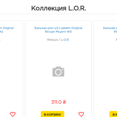
Коллекция L.O.R.
m Original
Бальзам для губ Lipbalm Original
Бальзам д
№2
Recipe Рецепт №3
R
.
Relouis
/
L.O.R.
i
311.0