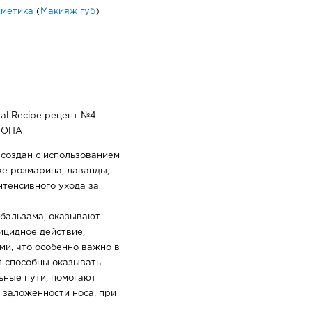
сметика
(
Макияж губ
)
inal Recipe рецепт №4
МОНА
создан с использованием
же розмарина, лаванды,
тенсивного ухода за
 бальзама, оказывают
ицидное действие,
и, что особенно важно в
л способны оказывать
ьные пути, помогают
 заложенности носа, при