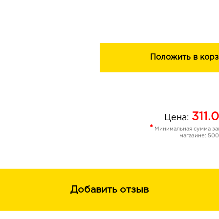
По результатам исследований эфир
— На 100% подавляет вирус герпеса 
— Помогает при проблемах с дыхат
проблемах кожи, в т.ч. при грибков
Масла какао и карите активно смяг
Положить в корз
восстанавливают и увлажняют кожу 
Ежедневное применение бальзама д
повышает эффективность его защит
311.0
Цена:
*
Минимальная сумма зак
магазине: 500
Добавить отзыв