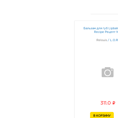
Бальзам для губ Lipbal
Recipe Рецепт 
Relouis
/
L.O.R
i
311.0