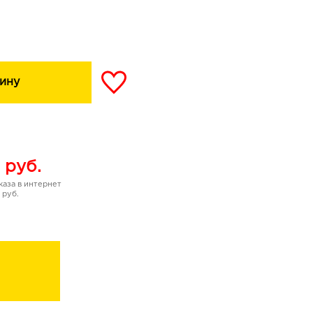
ное масло*:
HSV-1 (при 1,0%), HSV-2
ельными путями, при
ых заболеваниях
чают, эффективно питают,
ину
губ круглый год.
ля губ LOR с эфирными
ного действия.
руб.
аза в интернет
 руб.