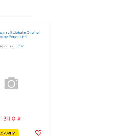
ля губ Lipbalm Original
ecipe Рецепт №1
Relouis
/
L.O.R.
i
311.0