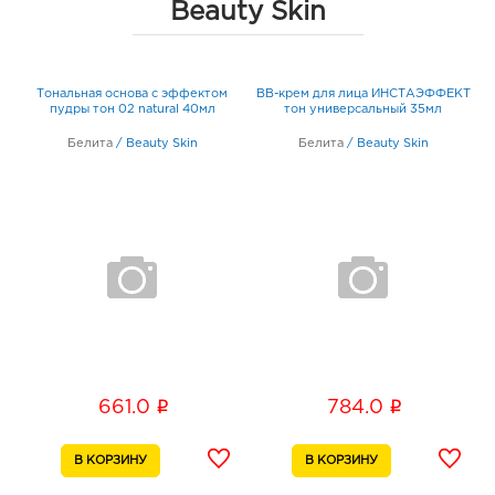
Beauty Skin
К
ий
Тональная основа с эффектом
BB-крем для лица ИНСТАЭФФЕКТ
т
пудры тон 02 natural 40мл
тон универсальный 35мл
Белита
/
Beauty Skin
Белита
/
Beauty Skin
i
i
661.0
784.0