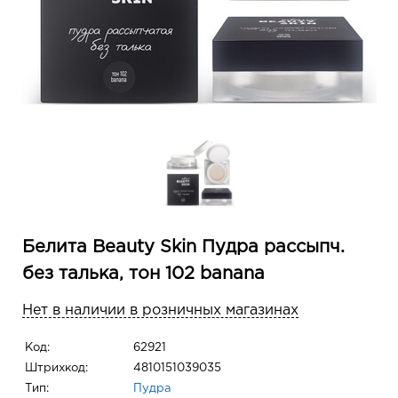
Белита Beauty Skin Пудра рассыпч.
без талька, тон 102 banana
Нет в наличии в розничных магазинах
Код:
62921
Штрихкод:
4810151039035
Тип:
Пудра