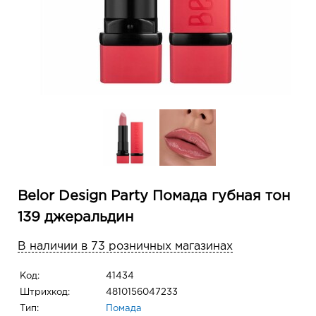
Belor Design Party Помада губная тон
139 джеральдин
В наличии в 73 розничных магазинах
Код:
41434
Штрихкод:
4810156047233
Тип:
Помада