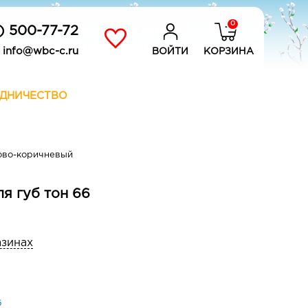
0
) 500-77-72
info@wbc-c.ru
ВОЙТИ
КОРЗИНА
ДНИЧЕСТВО
ово-коричневый
я губ тон 66
азинах
б