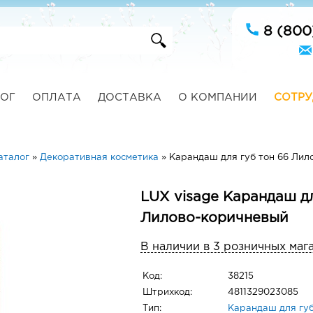
8 (800
ОГ
ОПЛАТА
ДОСТАВКА
О КОМПАНИИ
СОТРУ
аталог
»
Декоративная косметика
»
Карандаш для губ тон 66 Лил
LUX visage Карандаш дл
Лилово-коричневый
В наличии в 3 розничных маг
Код:
38215
Штрихкод:
4811329023085
Тип:
Карандаш для гу