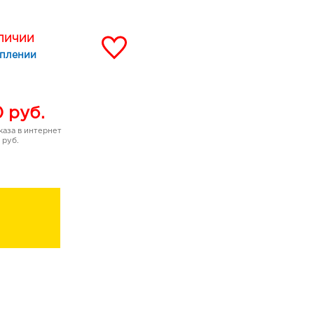
деальным контуром для
АЛИЧИИ
уплении
SAGE - главный секрет
а и стойкого
0
руб.
аза в интернет
 руб.