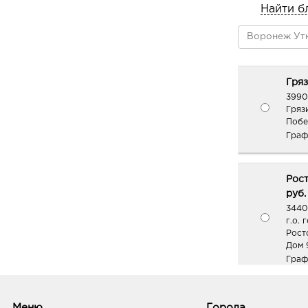
Найти б
Гряз
3990
Грязи
Побед
Граф
Рост
руб.
3440
г.о. 
Рост
Дом 
Граф
Тага
Меню
Города