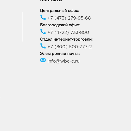
1, Ростовская область, г.о.
д Таганрог, г Таганрог, ул
Центральный офис:
жинского, Дом 165
+7 (473) 279-95-68
ик работы:
9:00 - 19:00
Белгородский офис:
+7 (4722) 733-800
Отдел интернет-торговли:
+7 (800) 500-777-2
Электронная почта:
info@wbc-c.ru
У