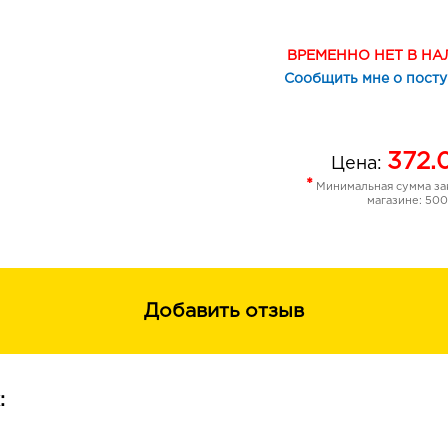
Используйте карандаш для губ с и
создания красивого макияжа губ.
ВРЕМЕННО НЕТ В Н
Сообщить мне о пост
Результат: Карандаш для губ LUXVI
безупречно ровного, четкого контур
насыщенного цвета ваших губ.
372.
Цена:
*
Минимальная сумма зак
магазине: 500
Добавить отзыв
: