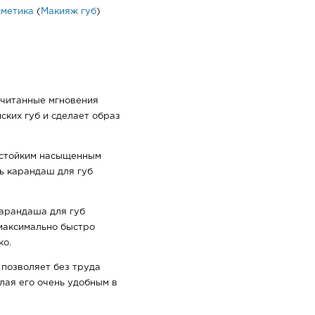
сметика
(
Макияж губ
)
считанные мгновения
ких губ и сделает образ
 стойким насыщенным
ь карандаш для губ
арандаша для губ
 максимально быстро
ко.
 позволяет без труда
лая его очень удобным в