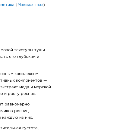
сметика
(
Макияж глаз
)
емовой текстуры туши
ать его глубоким и
ионным комплексом
активных компонентов —
 экстракт меда и морской
ю и росту ресниц.
ет равномерно
нчиков ресниц,
 каждую из них.
зительная густота,