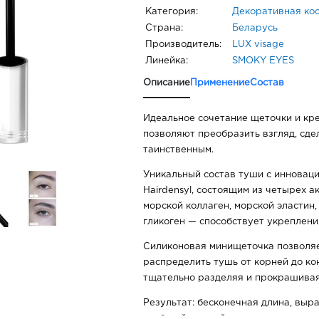
Категория:
Декоративная ко
Страна:
Беларусь
Производитель:
LUX visage
Линейка:
SMOKY EYES
Описание
Применение
Состав
Идеальное сочетание щеточки и кр
позволяют преобразить взгляд, сдел
таинственным.
Уникальный состав туши c инновац
Hairdensyl, состоящим из четырех 
морской коллаген, морской эластин,
гликоген — способствует укреплени
Силиконовая минищеточка позволя
распределить тушь от корней до ко
тщательно разделяя и прокрашивая
Результат: бесконечная длина, выра
глубокий черный цвет.