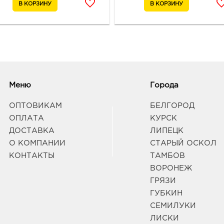
Белг
3080
Белг
Белг
Граф
Белг
Меню
Города
руб.
3080
ОПТОВИКАМ
БЕЛГОРОД
Белг
ОПЛАТА
КУРСК
Граф
ДОСТАВКА
ЛИПЕЦК
О КОМПАНИИ
СТАРЫЙ ОСКОЛ
Белг
КОНТАКТЫ
ТАМБОВ
руб.
ВОРОНЕЖ
3080
ГРЯЗИ
Белго
ГУБКИН
Граф
СЕМИЛУКИ
ЛИСКИ