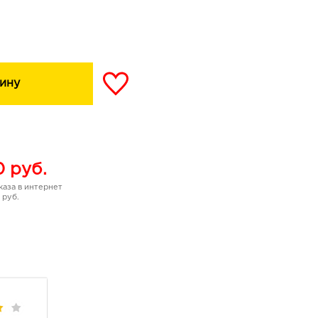
сниц
ину
асел, ТЕА, парафина
 удлиняет, делает
0
руб.
аза в интернет
 руб.