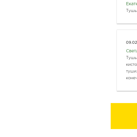
Екат
Тушь 
09.02
Свет
Тушь 
кисто
туши.
конеч