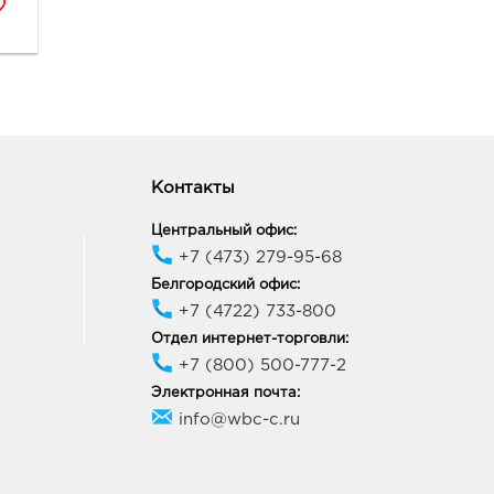
ород Маяк: 466.0 руб.
09, Белгородская обл, г
ород, ул 50-летия
ородской области, д. 11
ик работы:
9:00 - 20:00
ород Линия-1: 466.0
Контакты
33, Белгородская обл, г
Центральный офис:
ород, ул Королева, д. 9а
+7 (473) 279-95-68
ик работы:
10:00 - 21:00
Белгородский офис:
+7 (4722) 733-800
ород Конева: 466.0
Отдел интернет-торговли:
+7 (800) 500-777-2
36, Белгородская обл, г
Электронная почта:
род, ул Конева, д. 2
info@wbc-c.ru
ик работы:
9:00 - 18:00