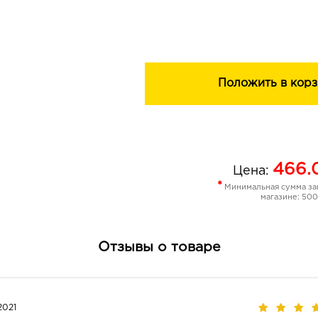
Преимущества
Эффект: удлинение и умножение ре
Щеточка: силиконовая
Положить в корз
Не содержит парабенов, отдушки, м
Особенности формулы: максимально
ресницы насыщенно черными
466.
Цена:
*
Минимальная сумма зак
магазине: 500
Отзывы о товаре
2021