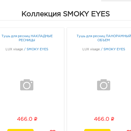
Белг
466.
Коллекция SMOKY EYES
3080
Белг
Б.Хм
Граф
Тушь для ресниц НАКЛАДНЫЕ
Тушь для ресниц ПАНОРАМНЫЙ
РЕСНИЦЫ
ОБЪЕМ
LUX visage
/
SMOKY EYES
LUX visage
/
SMOKY EYES
Бел
рыно
3080
Белг
д. 93
Граф
Белг
3080
Белг
i
i
466.0
466.0
Граф