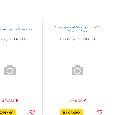
Блеск для губ Balagumm тон 12
Тинт для губ тон cola
Caramel River
 Design
/
FUNHOUSE
Belor Design
/
FUNHOUSE
i
i
542.0
378.0