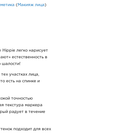
сметика
(
Макияж лица
)
 Hippie легко нарисует
чают» естественность в
о шалости!
 тех участках лица,
то есть на спинке и
окой точностью
ая текстура маркера
рый радует в течение
тенок подходит для всех