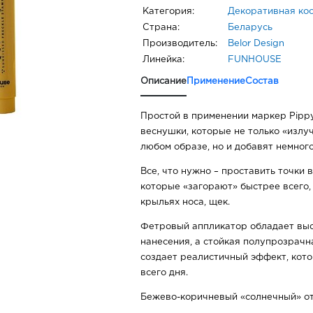
Категория:
Декоративная ко
Страна:
Беларусь
Производитель:
Belor Design
Линейка:
FUNHOUSE
Описание
Применение
Состав
Простой в применении маркер Pippy
веснушки, которые не только «излу
любом образе, но и добавят немног
Все, что нужно – проставить точки в
которые «загорают» быстрее всего, 
крыльях носа, щек.
Фетровый аппликатор обладает выс
нанесения, а стойкая полупрозрачн
создает реалистичный эффект, кото
всего дня.
Бежево-коричневый «солнечный» от
цветотипов.