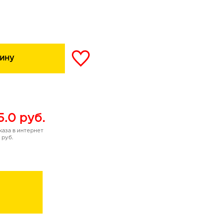
ельных тату-рисунков на
ки обычным средством
ину
5.0
руб.
аза в интернет
 руб.