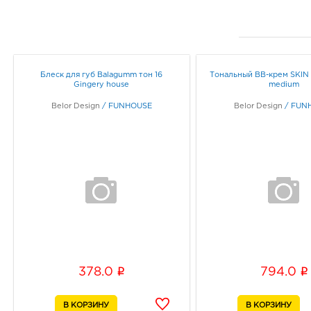
Блеск для губ Balagumm тон 16
Тональный BB-крем SKIN 
Gingery house
medium
Belor Design
/
FUNHOUSE
Belor Design
/
FUN
i
i
378.0
794.0