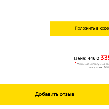
Используйте для создания очароват
лице - возможности безграничны!
Вы всегда сможете удалить веснуш
для снятия макияжа.
Положить в корз
33
Цена:
446.0
*
Минимальная сумма зак
магазине: 500
Добавить отзыв