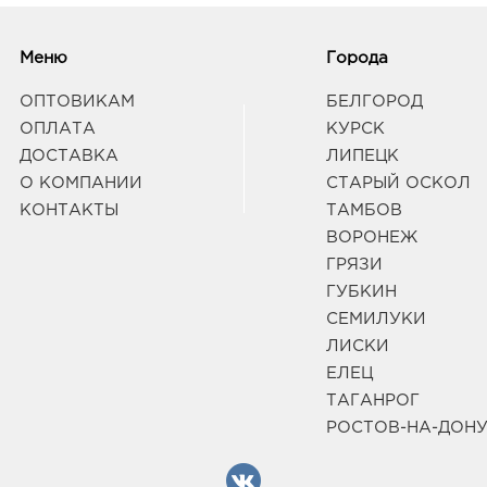
Белг
3080
Белг
Меню
Города
Б.Хме
Граф
ОПТОВИКАМ
БЕЛГОРОД
ОПЛАТА
КУРСК
ДОСТАВКА
ЛИПЕЦК
Белг
О КОМПАНИИ
СТАРЫЙ ОСКОЛ
3080
Белг
КОНТАКТЫ
ТАМБОВ
Б.Хм
ВОРОНЕЖ
Граф
ГРЯЗИ
ГУБКИН
Белг
СЕМИЛУКИ
338.
ЛИСКИ
3080
ЕЛЕЦ
Белг
ТАГАНРОГ
Б.Хм
Граф
РОСТОВ-НА-ДОН