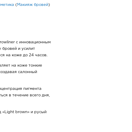
сметика
(
Макияж бровей
)
owliner с инновационным
 бровей и усилит
ся на коже до 24 часов.
вляет на коже тонкие
создавая салонный
нцентрация пигмента
ься в течение всего дня,
 «Light brown» и русый
ли кончиком аппликатора