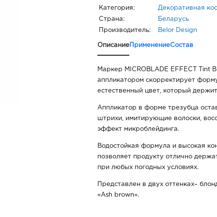
Категория:
Декоративная ко
Страна:
Беларусь
Производитель:
Belor Design
Описание
Применение
Состав
Маркер MICROBLADE EFFECT Tint Br
аппликатором скорректирует форму
естественный цвет, который держит
Аппликатор в форме трезубца оста
штрихи, имитирующие волоски, вос
эффект микроблейдинга.
Водостойкая формула и высокая ко
позволяет продукту отлично держат
при любых погодных условиях.
Представлен в двух оттенках– блонд
«Ash brown».
2 варианта прорисовки: «ребром» и