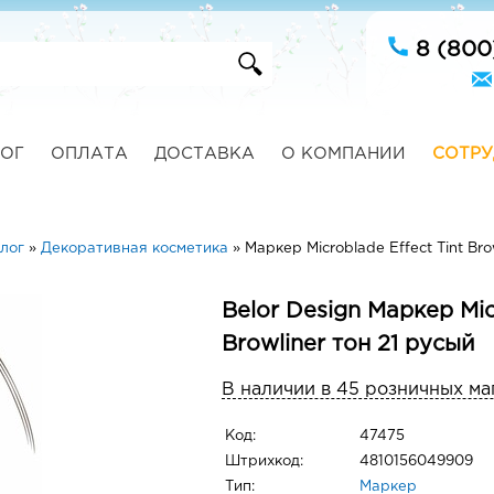
8 (800
ОГ
ОПЛАТА
ДОСТАВКА
О КОМПАНИИ
СОТРУ
лог
»
Декоративная косметика
»
Маркер Microblade Effect Tint Bro
Belor Design Маркер Micr
Browliner тон 21 русый
В наличии в 45 розничных ма
Код:
47475
Штрихкод:
4810156049909
Тип:
Маркер