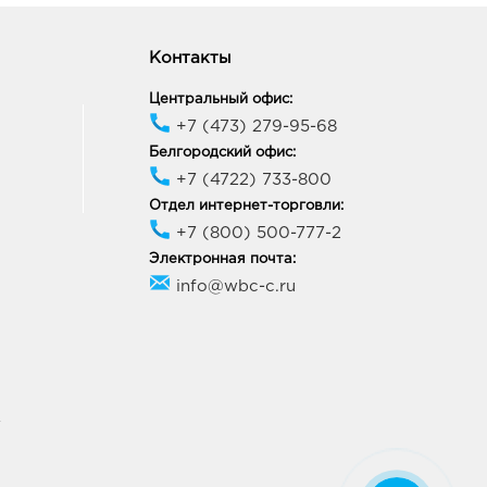
ород ГРИНН: 338.0 руб.
10, Белгородская обл, г
ород, пр-кт
Контакты
льницкого, д. 137т
ик работы:
10:00 - 21:00
Центральный офис:
+7 (473) 279-95-68
Белгородский офис:
ород Рио: 338.0 руб.
+7 (4722) 733-800
10, Белгородская обл, г
Отдел интернет-торговли:
ород, пр-кт
ельницкого, д. 164
+7 (800) 500-777-2
ик работы:
10:00 - 21:00
Электронная почта:
info@wbc-c.ru
ород ост-ка Стадион:
0 руб.
09, Белгородская обл, г
ород, пр-кт
ельницкого, соор. 50б
ик работы:
9:00 - 20:00
У