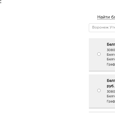
:
Найти б
Белг
3080
Белг
Белг
Граф
Белг
руб.
3080
Белг
Граф