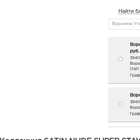
Найти б
Вор
руб.
3940
Воро
174П
Граф
Воро
3940
Воро
Граф
Вор