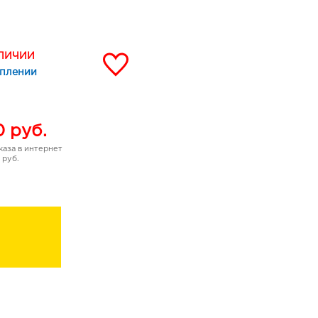
жа.
деликатное сияние -
 растушевываются -
АЛИЧИИ
уменьшают видимость
уплении
0
руб.
аза в интернет
 руб.