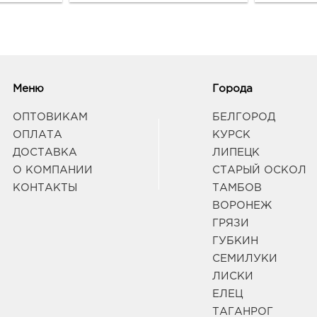
руб.
3050
ул Д
Граф
Меню
Города
Лип
402.
ОПТОВИКАМ
БЕЛГОРОД
3980
ОПЛАТА
КУРСК
Липец
ДОСТАВКА
ЛИПЕЦК
Граф
О КОМПАНИИ
СТАРЫЙ ОСКОЛ
КОНТАКТЫ
ТАМБОВ
Семи
ВОРОНЕЖ
3969
ГРЯЗИ
р-н 
ГУБКИН
ул 2
Граф
СЕМИЛУКИ
ЛИСКИ
ЕЛЕЦ
Ст.О
ТАГАНРОГ
руб.