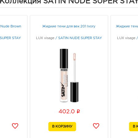
Коллекция SATIN NUDE SUPER STA
402.
3940
Воро
58/2
Граф
 Nude Brown
Жидкие тени для век 201 Ivory
Жидкие тени
 SUPER STAY
LUX visage
/
SATIN NUDE SUPER STAY
LUX visage
Воро
3940
Воро
95б
Граф
Вор
Прид
3940
Воро
i
402.0
дивиз
Граф
Курс