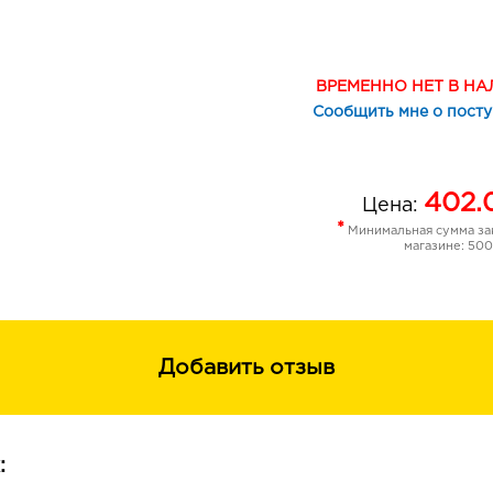
повседневного натурального макия
Преимущества - сатиновый финиш - 
супер стойкие - легко наносятся и
ВРЕМЕННО НЕТ В Н
визуально выравнивают кожу век, 
Сообщить мне о пост
морщин
402.
Цена:
*
Минимальная сумма зак
магазине: 500
Добавить отзыв
: