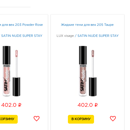
Y
0 руб.
74, Воронежская обл, г
неж, ул Ростовская, д.
4
ик работы:
9:00 - 21:00
 для век 203 Powder Rose
Жидкие тени для век 205 Taupe
/
SATIN NUDE SUPER STAY
LUX visage
/
SATIN NUDE SUPER STAY
неж Европа: 402.0 руб.
33, Воронежская обл, г
неж, пр-кт Ленинский, д.
ик работы:
10:00 - 21:00
онеж Пятерочка
онской: 402.0 руб.
40, Воронежская обл, г
неж, ул 232 Стрелковой
i
i
402.0
402.0
ии, д. 33
ик работы:
9:00 - 20:00
к Перекресток: 402.0