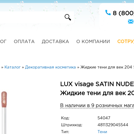
8 (800
ОГ
ОПЛАТА
ДОСТАВКА
О КОМПАНИИ
СОТРУ
»
Каталог
»
Декоративная косметика
»
Жидкие тени для век 204 
LUX visage SATIN NUD
Жидкие тени для век 2
В наличии в 9 розничных маг
Код:
54047
Штрихкод:
4811329045544
Тип:
Тени