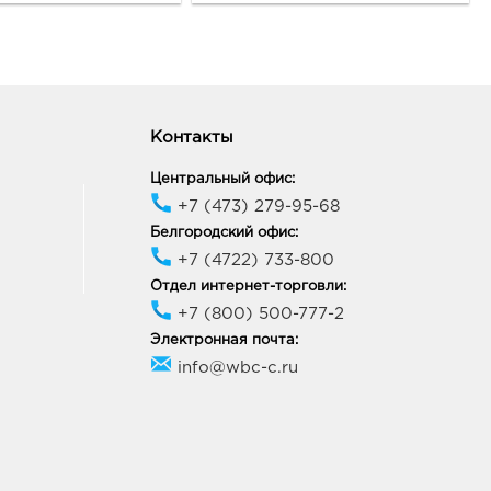
35, Курская обл, г Курск,
зержинского, д. 99А
ик работы:
9:00 - 20:00
Контакты
ецк Милолика Зегеля:
0 руб.
Центральный офис:
50, Липецкая обл, г
+7 (473) 279-95-68
к, ул Зегеля, д. 28
Белгородский офис:
ик работы:
9:00 - 19:00
+7 (4722) 733-800
Отдел интернет-торговли:
луки Лавки: 402.0 руб.
+7 (800) 500-777-2
01, Воронежская область,
Электронная почта:
Семилукский, г Семилуки,
info@wbc-c.ru
5 лет Октября, Здание 81а/2
ик работы:
9:00 - 20:00
скол Маскарад: 402.0