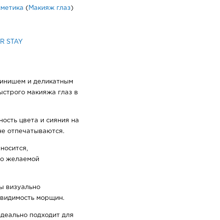
сметика
(
Макияж глаз
)
R STAY
финишем и деликатным
ыстрого макияжа глаз в
ость цвета и сияния на
не отпечатываются.
носится,
до желаемой
ы визуально
видимость морщин.
идеально подходит для