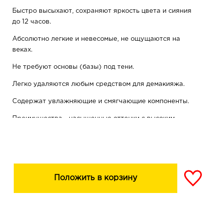
Быстро высыхают, сохраняют яркость цвета и сияния
до 12 часов.
Абсолютно легкие и невесомые, не ощущаются на
веках.
Не требуют основы (базы) под тени.
Легко удаляются любым средством для демакияжа.
Содержат увлажняющие и смягчающие компоненты.
Преимущества - насыщенные оттенки с высоким
содержанием перламутров - плотное сияющее
покрытие с первого слоя - легко наносятся идеально
ровным слоем - стойкость до 12 часов
Положить в корзину