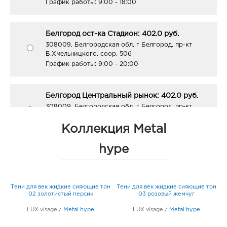
График работы:
9:00 - 18:00
Белгород ост-ка Стадион: 402.0 руб.
308009, Белгородская обл, г Белгород, пр-кт
Б.Хмельницкого, соор. 50б
График работы:
9:00 - 20:00
Белгород Центральный рынок: 402.0 руб.
308009, Белгородская обл, г Белгород, пр-кт
Белгородский, д. 93
График работы:
9:00 - 21:00
Коллекция Metal
hype
Белгород ГРИНН: 402.0 руб.
308010, Белгородская обл, г Белгород, пр-кт
Б.Хмельницкого, д. 137т
он
Тени для век жидкие сияющие тон
Тени для век жидкие сияющие тон
Т
График работы:
10:00 - 21:00
02 золотистый персик
03 розовый жемчуг
LUX visage
/
Metal hype
LUX visage
/
Metal hype
Белгород Линия-1: 402.0 руб.