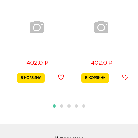
308033, Белгородская обл, г Белгород, ул
Королева, д. 9а
График работы:
10:00 - 21:00
Белгород Маяк: 402.0 руб.
308009, Белгородская обл, г Белгород, ул 50-
летия Белгородской области, д. 11
График работы:
9:00 - 20:00
i
i
402.0
402.0
Белгород ЦУМ: 402.0 руб.
308009, Белгородская обл, г Белгород, ул Попова,
д. 36
График работы:
10:00 - 20:00
Белгород Рио: 402.0 руб.
308010, Белгородская обл, г Белгород, пр-кт
Б.Хмельницкого, д. 164
График работы:
10:00 - 21:00