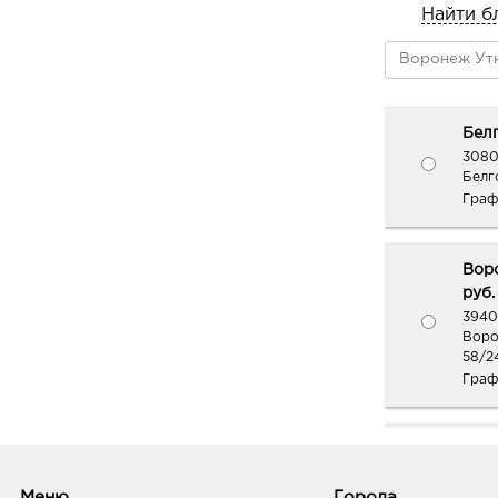
Найти б
Белг
3080
Белг
Граф
Вор
руб.
3940
Воро
58/2
Граф
Воро
3940
Воро
Меню
Города