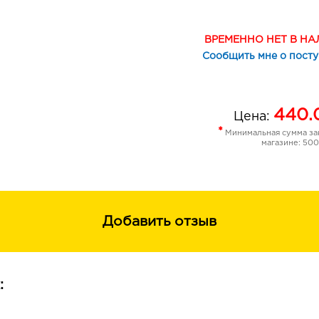
благодаря чему идеально подходят 
ПРЕИМУЩЕСТВА
ВРЕМЕННО НЕТ В Н
- насыщенная цветопередача
Сообщить мне о пост
плотное ровное покрытие
идеально гладкая растушевка
440.
Цена:
повышенная стойкость
*
Минимальная сумма зак
магазине: 500
Добавить отзыв
: