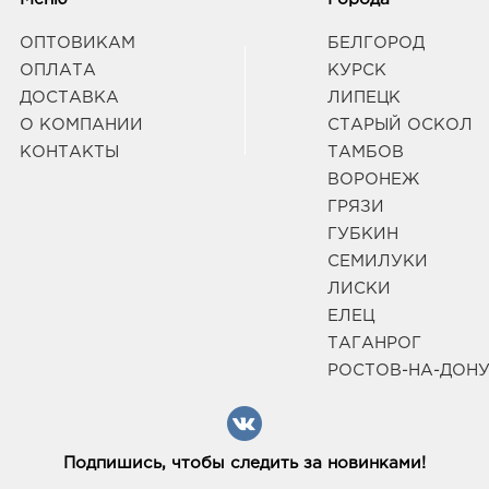
Граф
ОПТОВИКАМ
БЕЛГОРОД
ОПЛАТА
КУРСК
Вор
ДОСТАВКА
ЛИПЕЦК
3940
О КОМПАНИИ
СТАРЫЙ ОСКОЛ
Воро
Энгел
КОНТАКТЫ
ТАМБОВ
Граф
ВОРОНЕЖ
ГРЯЗИ
ГУБКИН
Воро
СЕМИЛУКИ
3940
Воро
ЛИСКИ
Граф
ЕЛЕЦ
ТАГАНРОГ
РОСТОВ-НА-ДОН
Вор
Пере
3940
г Во
Октя
Подпишись, чтобы следить за новинками!
Граф