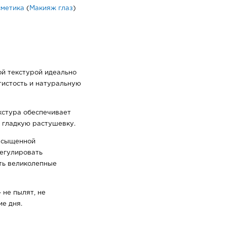
сметика
(
Макияж глаз
)
ой текстурой идеально
тистость и натуральную
кстура обеспечивает
 гладкую растушевку.
насыщенной
регулировать
ть великолепные
 не пылят, не
ие дня.
ее компоненты