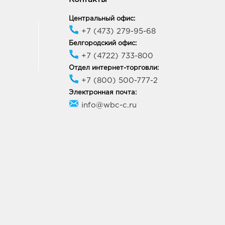
ик работы:
10:00 - 21:00
Центральный офис:
+7 (473) 279-95-68
онеж Атмосфера: руб.
Белгородский офис:
18, Воронежская обл, г
+7 (4722) 733-800
неж, ул Фридриха
Отдел интернет-торговли:
ьса, д. 64А
ик работы:
10:00 - 21:00
+7 (800) 500-777-2
Электронная почта:
info@wbc-c.ru
неж Арена: руб.
77, Воронежская обл, г
неж, б-р Победы, д. 23б
ик работы:
10:00 - 22:00
У
онеж Подземный
ход: руб.
06, Воронежская область,
ронеж, ул 20-летия
бря, Строение 119и
ик работы:
8:30 - 20:00