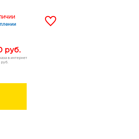
и для возрастного века
АЛИЧИИ
уплении
0
руб.
аза в интернет
 руб.