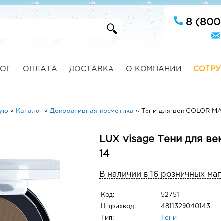
8 (800
ОГ
ОПЛАТА
ДОСТАВКА
О КОМПАНИИ
СОТРУ
ную
»
Каталог
»
Декоративная косметика
»
Тени для век COLOR MA
LUX visage Тени для в
14
В наличии в 16 розничных ма
Код:
52751
Штрихкод:
4811329040143
Тип:
Тени