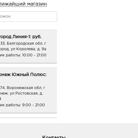
лижайший магазин
ород Линия-1: руб.
33, Белгородская обл, г
ород, ул Королева, д. 9а
ик работы:
10:00 - 21:00
онеж Южный Полюс:
74, Воронежская обл, г
неж, ул Ростовская, д.
4
ик работы:
9:00 - 21:00
неж Окей: руб.
68, Воронежская обл, г
неж, ул Шишкова, д. 72
Контакты