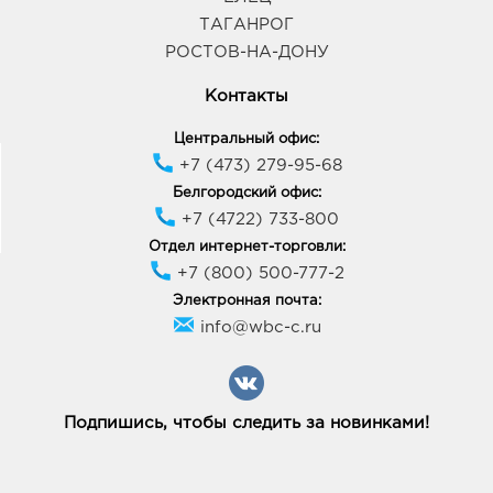
Космонавтов, дом 17Б
ТАГАНРОГ
График работы:
10:00 - 20:00
РОСТОВ-НА-ДОНУ
Контакты
Воронеж ЦТ Новгородская: руб.
394088, Воронежская область, г Воронеж, ул
Центральный офис:
Новгородская, Дом 139а
+7 (473) 279-95-68
График работы:
9:00 - 20:00
Белгородский офис:
+7 (4722) 733-800
Воронеж Подземный Переход: руб.
Отдел интернет-торговли:
394006, Воронежская область, г Воронеж, ул 20-
+7 (800) 500-777-2
летия Октября, Строение 119и
Электронная почта:
График работы:
8:30 - 20:00
info@wbc-c.ru
Воронеж Солнечный Рай: руб.
394006, Воронежская обл, г Воронеж, ул 20-летия
Октября, д. 90
Подпишись, чтобы следить за новинками!
График работы:
10:00 - 21:00