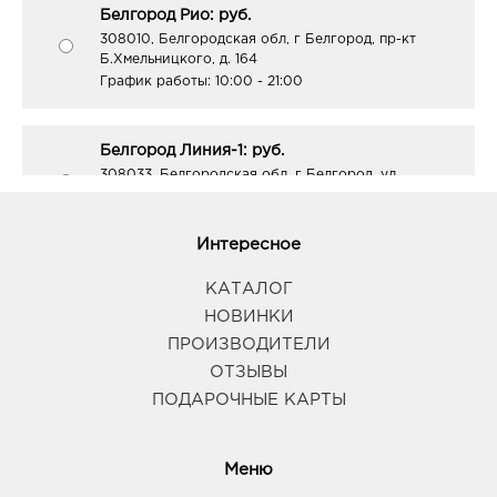
Белгород Рио: руб.
308010, Белгородская обл, г Белгород, пр-кт
Б.Хмельницкого, д. 164
График работы:
10:00 - 21:00
Белгород Линия-1: руб.
308033, Белгородская обл, г Белгород, ул
Королева, д. 9а
График работы:
10:00 - 21:00
Интересное
Белгород ост-ка Стадион: руб.
КАТАЛОГ
308009, Белгородская обл, г Белгород, пр-кт
НОВИНКИ
Б.Хмельницкого, соор. 50б
ПРОИЗВОДИТЕЛИ
График работы:
9:00 - 20:00
ОТЗЫВЫ
ПОДАРОЧНЫЕ КАРТЫ
Белгород Маяк: руб.
308009, Белгородская обл, г Белгород, ул 50-
летия Белгородской области, д. 11
Меню
График работы:
9:00 - 20:00