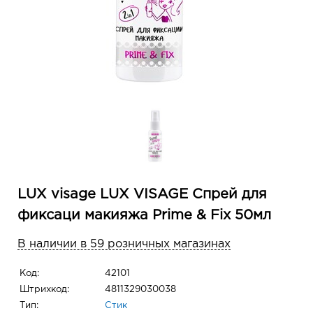
LUX visage LUX VISAGE Спрей для
фиксаци макияжа Prime & Fix 50мл
В наличии в 59 розничных магазинах
Код:
42101
Штрихкод:
4811329030038
Тип:
Стик