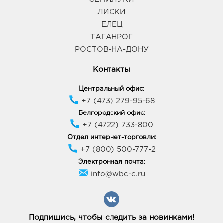
Курск Европа-20: руб.
ЛИСКИ
305040, Курская область, г Курск, пр-кт Дружбы,
д. 9А
ЕЛЕЦ
График работы:
9:00 - 21:00
ТАГАНРОГ
РОСТОВ-НА-ДОНУ
Ст.Оскол Маскарад: руб.
Контакты
309516, Белгородская область, г Старый Оскол, пр-
кт Молодежный, д. 10
Центральный офис:
График работы:
+7 (473) 279-95-68
Белгородский офис:
+7 (4722) 733-800
Отдел интернет-торговли:
+7 (800) 500-777-2
Электронная почта:
info@wbc-c.ru
Подпишись, чтобы следить за новинками!