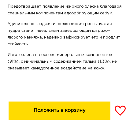
Предотвращает появление жирного блеска благодаря
специальным компонентам адсорбирующим себум.
Удивительно гладкая и шелковистая рассыпчатая
пудра станет идеальным завершающим штрихом
любого макияжа, надежно зафиксирует его и продлит
стойкость.
Изготовлена на основе минеральных компонентов
(91%), с минимальным содержанием талька (1,3%), не
оказывает камедогенное воздействие на кожу.
Подходит для всех типов кожи.
Имеет универсальный оттенок.
Преимущества - выравнивает тон кожи -
предотвращает появление жирного блеска - «Soft
Положить в корзину
focus» эффект - гладкая и шелковистая текстура -
фиксирует макияж на весь день - универсальный
оттенок