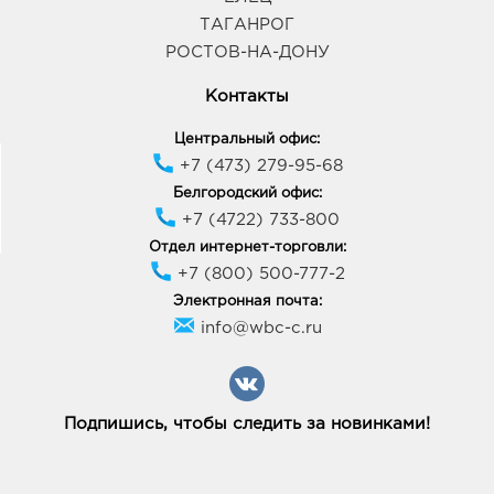
График работы:
9:00 - 21:00
ТАГАНРОГ
РОСТОВ-НА-ДОНУ
Липецк Милолика Зегеля: руб.
Контакты
398050, Липецкая обл, г Липецк, ул Зегеля, д. 28
График работы:
9:00 - 19:00
Центральный офис:
+7 (473) 279-95-68
Белгородский офис:
Липецк Милолика Ривьера: руб.
+7 (4722) 733-800
398004, Липецкая обл, г Липецк, ул Катукова, влд.
51
Отдел интернет-торговли:
График работы:
10:00 - 22:00
+7 (800) 500-777-2
Электронная почта:
info@wbc-c.ru
Ст.Оскол Европа: руб.
309517, Белгородская обл, г Старый Оскол, пр-кт
Губкина, д. 1
График работы:
10:00 - 21:00
Подпишись, чтобы следить за новинками!
Таганрог Мармелад: руб.
347930, Ростовская область, г.о. город Таганрог, г