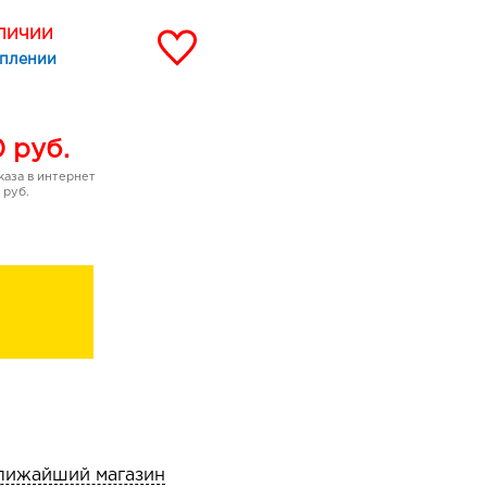
АЛИЧИИ
уплении
0
руб.
аза в интернет
 руб.
лижайший магазин