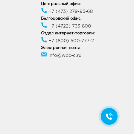
кова, д. 60
Центральный офис:
ик работы:
9:00 - 21:00
+7 (473) 279-95-68
Белгородский офис:
+7 (4722) 733-800
онеж Пятерочка 9
Отдел интернет-торговли:
ря: руб.
+7 (800) 500-777-2
20, Воронежская обл, г
неж, ул 9 Января, д. 233/35
Электронная почта:
ик работы:
9:00 - 20:00
info@wbc-c.ru
к Европа-20: руб.
40, Курская область, г
к, пр-кт Дружбы, д. 9А
ик работы:
9:00 - 21:00
У
к Линия-3: руб.
09, Курская обл, г Курск,
ктябрьская, д. 80А
ик работы:
9:00 - 20:00