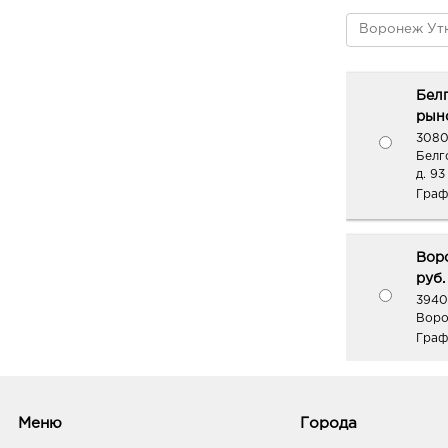
Бел
рыно
3080
Белг
д. 93
Граф
Вор
руб.
3940
Воро
Граф
Вор
Меню
Города
3940
Воро