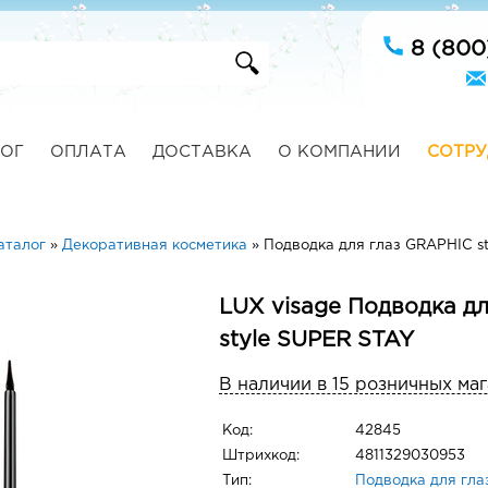
8 (800
ОГ
ОПЛАТА
ДОСТАВКА
О КОМПАНИИ
СОТРУ
аталог
»
Декоративная косметика
»
Подводка для глаз GRAPHIC s
LUX visage Подводка д
style SUPER STAY
В наличии в 15 розничных ма
Код:
42845
Штрихкод:
4811329030953
Тип:
Подводка для гла