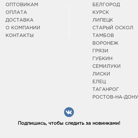
Лизю
ОПТОВИКАМ
БЕЛГОРОД
Граф
ОПЛАТА
КУРСК
ДОСТАВКА
ЛИПЕЦК
О КОМПАНИИ
СТАРЫЙ ОСКОЛ
Вор
КОНТАКТЫ
ТАМБОВ
Янва
3940
ВОРОНЕЖ
Воро
ГРЯЗИ
Граф
ГУБКИН
СЕМИЛУКИ
Курс
ЛИСКИ
3050
ЕЛЕЦ
Курс
ТАГАНРОГ
Граф
РОСТОВ-НА-ДОН
Курс
3050
Подпишись, чтобы следить за новинками!
ул О
Граф