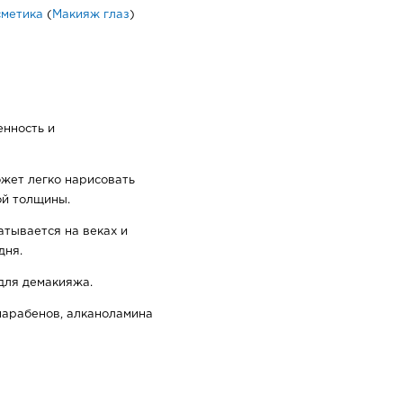
сметика
(
Макияж глаз
)
енность и
жет легко нарисовать
й толщины.
тывается на веках и
дня.
для демакияжа.
парабенов, алканоламина