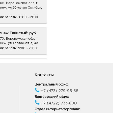
06, Воронежская обл, г
неж, ул 20-летия Октября,
ик работы:
10:00 - 21:00
онеж Тенистый: руб.
70, Воронежская обл, г
неж, ул Тепличная, д. 4а
ик работы:
9:00 - 21:00
к Европа-20: руб.
40, Курская область, г
к, пр-кт Дружбы, д. 9А
Контакты
ик работы:
9:00 - 21:00
Центральный офис:
+7 (473) 279-95-68
к Европа-29: руб.
Белгородский офис:
21, Курская обл, г Курск,
+7 (4722) 733-800
т Победы, д. 48
Отдел интернет-торговли:
ик работы:
10:00 - 21:00