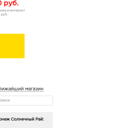
0
руб.
аза в интернет
 руб.
лижайший магазин
онеж Солнечный Рай: