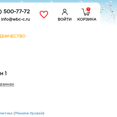
0
) 500-77-72
info@wbc-c.ru
ВОЙТИ
КОРЗИНА
ДНИЧЕСТВО
1
н 1
газинах
сметика
(
Макияж бровей
)