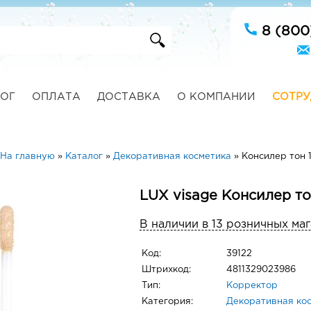
8 (800
ОГ
ОПЛАТА
ДОСТАВКА
О КОМПАНИИ
СОТРУ
На главную
»
Каталог
»
Декоративная косметика
»
Консилер тон 
LUX visage Консилер то
В наличии в 13 розничных ма
Код:
39122
Штрихкод:
4811329023986
Тип:
Корректор
Категория:
Декоративная ко