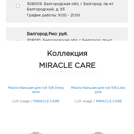
308009, Белгородская обл, г Белгород, пр-кт
Белгородский, д. 93
График работы:
9:00 - 21:00
Белгород Рио: руб.
308010, Белгородская обл, г Белгород, пр-кт
Б.Хмельницкого, д. 164
График работы:
10:00 - 21:00
Коллекция
MIRACLE CARE
Белгород Линия-1: руб.
308033, Белгородская обл, г Белгород, ул
Королева, д. 9а
y
Масло-бальзам для губ 108 Deep
Масло-бальзам для губ 106 Lilac
М
График работы:
10:00 - 21:00
wine
pink
LUX visage
/
MIRACLE CARE
LUX visage
/
MIRACLE CARE
Белгород Маяк: руб.
308009, Белгородская обл, г Белгород, ул 50-
летия Белгородской области, д. 11
График работы:
9:00 - 20:00