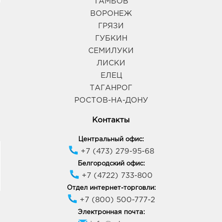
ТАМБОВ
394077, Воронежская обл, г Воронеж, б-р Победы,
ВОРОНЕЖ
д. 38
График работы:
9:00 - 20:00
ГРЯЗИ
ГУБКИН
СЕМИЛУКИ
Воронеж Галерея Чижова: руб.
ЛИСКИ
394018, Воронежская обл, г Воронеж, ул
Кольцовская, д. 35
ЕЛЕЦ
График работы:
10:00 - 22:00
ТАГАНРОГ
РОСТОВ-НА-ДОНУ
Воронеж Арена: руб.
Контакты
394077, Воронежская обл, г Воронеж, б-р Победы,
д. 23б
Центральный офис:
График работы:
10:00 - 22:00
+7 (473) 279-95-68
Белгородский офис:
+7 (4722) 733-800
Воронеж Северный: руб.
394077, Воронежская обл, г Воронеж, ул Маршала
Отдел интернет-торговли:
Жукова, д. 1
+7 (800) 500-777-2
График работы:
9:00 - 20:00
Электронная почта: