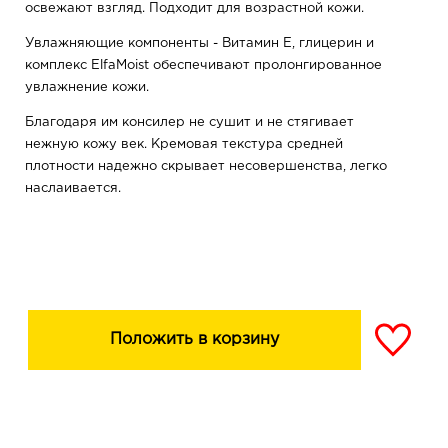
освежают взгляд. Подходит для возрастной кожи.
Увлажняющие компоненты - Витамин Е, глицерин и
комплекс ElfaMoist обеспечивают пролонгированное
увлажнение кожи.
Благодаря им консилер не сушит и не стягивает
нежную кожу век. Кремовая текстура средней
плотности надежно скрывает несовершенства, легко
наслаивается.
Не ощущается на лице. Обладает повышенной
стойкостью и не требует коррекции в течение 12 часов.
Состав:
Aqua, Glycerin, Propylene Glycol Dicaprylate/Dicaprate,
C13-15 Alkane, Cyclopentasiloxane, Caprylic/Capric
Положить в корзину
Triglyceride, Octyldodecanol, Cyclohexasiloxane,
Acetamidoethoxyethanol, Hydrogenated Polyisobutene,
C10-18 Triglycerides, Octyldodecyl Xyloside, PEG-30
Dipolyhydroxystearate, Cetyl Dimethicone, Polyacrylate-
13, Stearalkonium Hectorite, Triethoxycaprylylsilane,