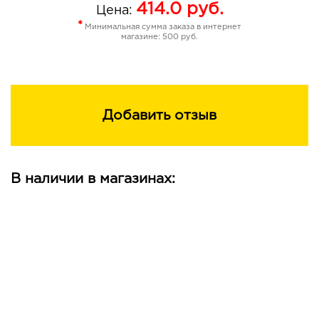
414.0
руб.
Tocopheryl Acetate, Propylene Carbonate, Polyisobutene,
Цена:
Polysorbate 20, Phenoxyethanol, Methylparaben,
*
Минимальная сумма заказа в интернет
Propylparaben, Ethylparaben, Silica, Tin Oxide, +/- [Mica,
магазине: 500 руб.
CI 42090, CI 77491, CI 77492, CI 77499, CI 77891].
Добавить отзыв
В наличии в магазинах: