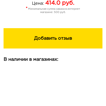
414.0
руб.
Tocopheryl Acetate, Propylene Carbonate, Polyisobutene,
Цена:
Polysorbate 20, Phenoxyethanol, Methylparaben,
*
Минимальная сумма заказа в интернет
Propylparaben, Ethylparaben, Silica, Tin Oxide, +/- [Mica,
магазине: 500 руб.
CI 42090, CI 77491, CI 77492, CI 77499, CI 77891].
Добавить отзыв
В наличии в магазинах: