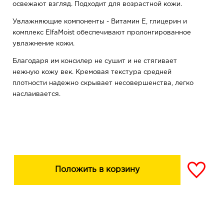
освежают взгляд. Подходит для возрастной кожи.
Увлажняющие компоненты - Витамин Е, глицерин и
комплекс ElfaMoist обеспечивают пролонгированное
увлажнение кожи.
Благодаря им консилер не сушит и не стягивает
нежную кожу век. Кремовая текстура средней
плотности надежно скрывает несовершенства, легко
наслаивается.
Не ощущается на лице. Обладает повышенной
стойкостью и не требует коррекции в течение 12 часов.
Состав:
Aqua, Glycerin, Propylene Glycol Dicaprylate/Dicaprate,
C13-15 Alkane, Cyclopentasiloxane, Caprylic/Capric
Положить в корзину
Triglyceride, Octyldodecanol, Cyclohexasiloxane,
Acetamidoethoxyethanol, Hydrogenated Polyisobutene,
C10-18 Triglycerides, Octyldodecyl Xyloside, PEG-30
Dipolyhydroxystearate, Cetyl Dimethicone, Polyacrylate-
13, Stearalkonium Hectorite, Triethoxycaprylylsilane,